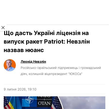
Читати російською
Новини
›
Погляди
Що дасть Україні ліцензія на
випуск ракет Patriot: Невзлін
назвав нюанс
Леонід Невзлін
Російсько-ізраїльський підприємець і громадський
діяч, колишній віцепрезидент "ЮКОСа"
9 липня 2026, 19:10