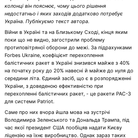
колонці він пояснює, чому цього рішення
недостатньо і яких заходів додатково потребує
Україна. Публікуємо текст автора.
Війни в Україні та на Близькому Сході, кінця яким
поки що не видно, загострили проблему
протиповітряної оборони до межі. За підрахунками
Forbes Ukraine, коефіцієнт перехоплення
балістичних ракет в Україні знизився майже з 40%
на початку року до 20% навесні й майже до нуля до
середини літа. Єдиний засіб, що є в розпорядженні
України, з доведеною ефективністю при
перехопленні балістичних ракет, - це ракети PAC-3
для системи Patriot.
Саме про них вчора йшла мова на зустрічі
Володимира Зеленського та Дональда Трампа, під
час якої президент США пообіцяв надати Києву
ліцензію на їхнє виробництво. Однак зараз таких