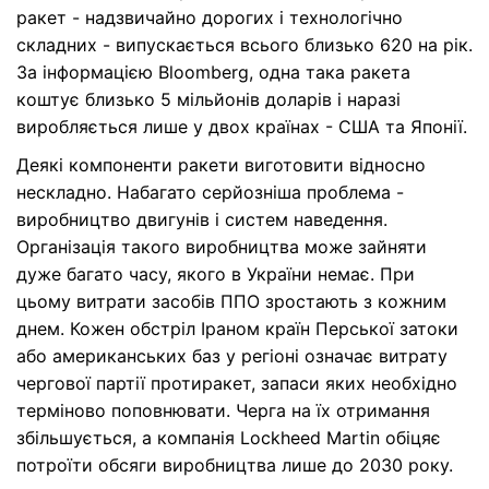
ракет - надзвичайно дорогих і технологічно
складних - випускається всього близько 620 на рік.
За інформацією Bloomberg, одна така ракета
коштує близько 5 мільйонів доларів і наразі
виробляється лише у двох країнах - США та Японії.
Деякі компоненти ракети виготовити відносно
нескладно. Набагато серйозніша проблема -
виробництво двигунів і систем наведення.
Організація такого виробництва може зайняти
дуже багато часу, якого в України немає. При
цьому витрати засобів ППО зростають з кожним
днем. Кожен обстріл Іраном країн Перської затоки
або американських баз у регіоні означає витрату
чергової партії протиракет, запаси яких необхідно
терміново поповнювати. Черга на їх отримання
збільшується, а компанія Lockheed Martin обіцяє
потроїти обсяги виробництва лише до 2030 року.