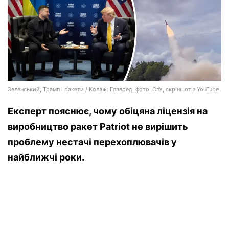
Зеленський, Трамп і ракети / Колаж: Главред, фото: ОпУ, скріншот з YouTube
Експерт пояснює, чому обіцяна ліцензія на
виробництво ракет Patriot не вирішить
проблему нестачі перехоплювачів у
найближчі роки.