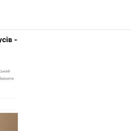
осійською
сів -
ський
«Змінити