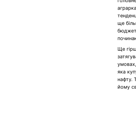
головне
аграрка
тенденц
ще біль
бюджет,
починаю
Ще гір
затягув
умовах,
яка куп
нафту. 
йому св