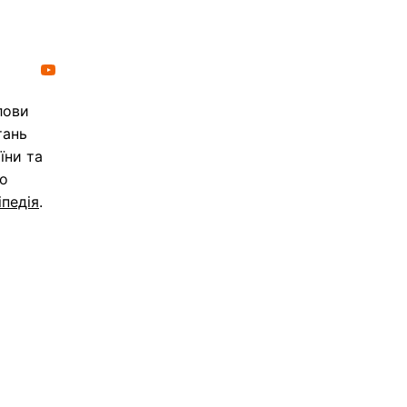
лови
тань
їни та
го
іпедія
.