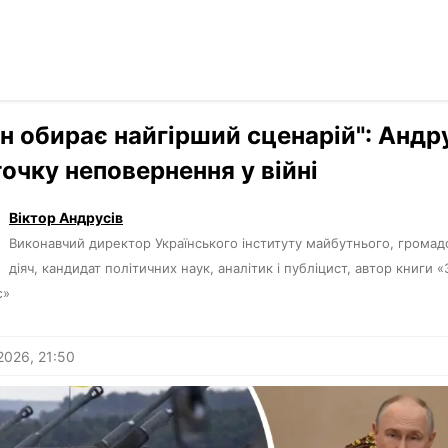
Читати р
›
Погляди
ін обирає найгірший сценарій": Андру
точку неповернення у війні
Віктор Андрусів
Виконавчий директор Українського інституту майбутнього, громад
діяч, кандидат політичних наук, аналітик і публіцист, автор книги 
є»
2026, 21:50