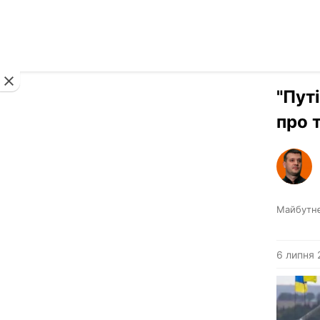
Новини
"Пут
про 
Майбутн
6 липня 