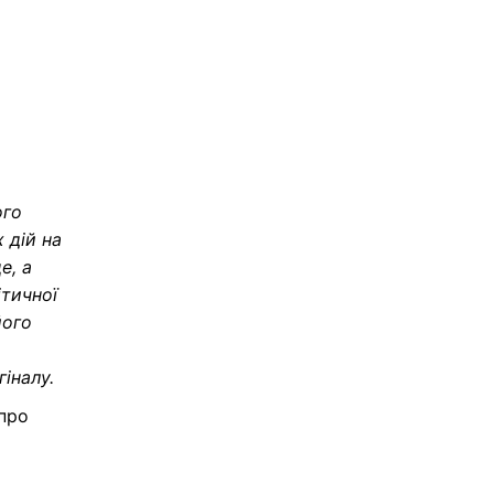
ого
 дій на
е, а
ітичної
його
іналу.
 про