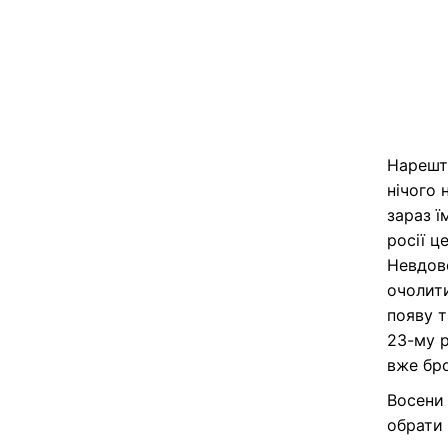
Нарешті
нічого 
зараз ї
росії ц
Невдово
очолити
появу т
23-му р
вже бро
Восени 
обрати 