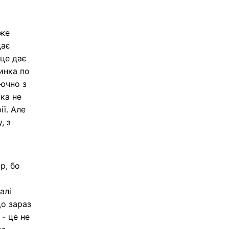
оже
дає
 це дає
инка по
лючно з
нка не
ії. Але
, з
р, бо
алі
що зараз
- це не