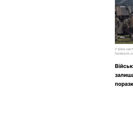
У війні нас
facebook.c
Військ
залиша
поразк