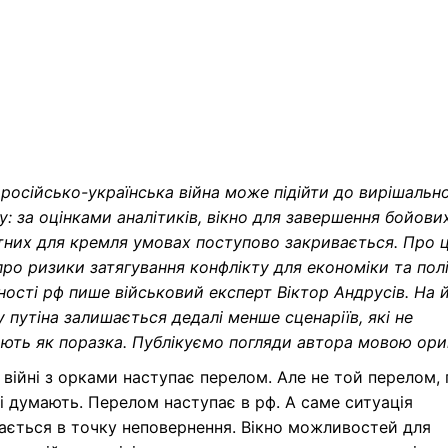
російсько-українська війна може підійти до вирішальн
: за оцінками аналітиків, вікно для завершення бойових
них для кремля умовах поступово закривається. Про ц
ро ризики затягування конфлікту для економіки та пол
ності рф пише військовий експерт Віктор Андрусів. На 
у путіна залишається дедалі менше сценаріїв, які не
ють як поразка. Публікуємо погляди автора мовою ориг
 війні з орками наступає перелом. Але не той перелом,
і думають. Перелом наступає в рф. А саме ситуація
ається в точку неповернення. Вікно можливостей для