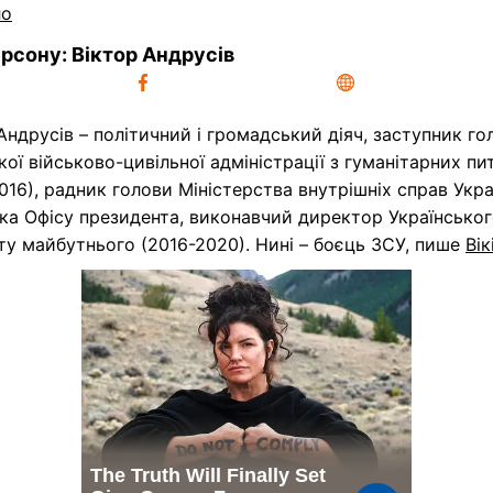
ло
рсону: Віктор Андрусів
Андрусів – політичний і громадський діяч, заступник го
ої військово-цивільної адміністрації з гуманітарних пи
016), радник голови Міністерства внутрішніх справ Укра
ка Офісу президента, виконавчий директор Українсько
ту майбутнього (2016-2020). Нині – боєць ЗСУ, пише
Вік