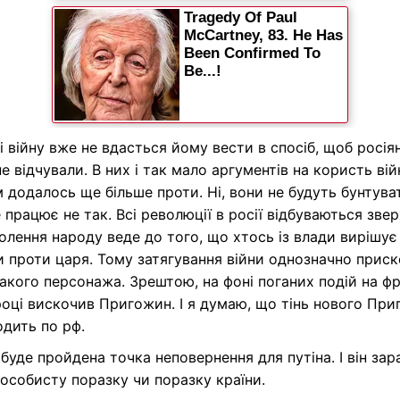
 війну вже не вдасться йому вести в спосіб, щоб росія
не відчували. В них і так мало аргументів на користь вій
м додалось ще більше проти. Ні, вони не будуть бунтува
е працює не так. Всі революції в росії відбуваються звер
лення народу веде до того, що хтось із влади вирішує
 проти царя. Тому затягування війни однозначно прис
акого персонажа. Зрештою, на фоні поганих подій на фр
оці вискочив Пригожин. І я думаю, що тінь нового Пр
дить по рф.
буде пройдена точка неповернення для путіна. І він зар
особисту поразку чи поразку країни.