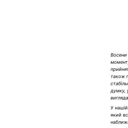
Восени 
моменту
прийнят
також п
стабіль
думку, 
вигляда
У нашій
який вс
наближ