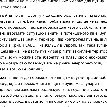
ння війни на мінімально виграшних умовах для путіна
ється восени.
 війни по лінії фронту - це єдине реалістичне, на що м
вувати путін. І, на жаль, треба визнати, що це не вигля
ою поразкою. Так, це поразка для нього особиста, але
нс втримати ситуацію і вийти із потенційного піке. Зуп
ронту залишає значні території під контролем путіна, вк
ом в Крим і ЗАЕС - найбільшу в Європі. Так, така зупи
нцем війни і не дасть путіну закріпити захоплені територ
сть йому можливість зберегти на плаву свою економіку
 ймовірністю повернутись на ринки енергоресурсів,
вати армію і економіку.
ення війни до переможного кінця - другий гірший вибі
видно, що переможного кінця не буде. Наші удари по
реробним заводам продовжуються, і судячи з усього д
льше. Хоча більшість з нас отримує насолоду від того, 
ають середньостатистичні орки в чергах на заправках 