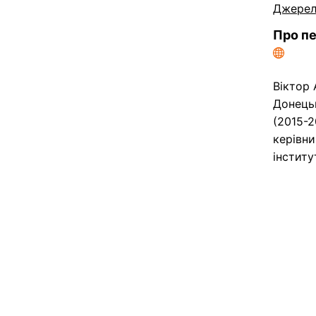
Джере
Про пе
Віктор 
Донецьк
(2015-2
керівни
інститу