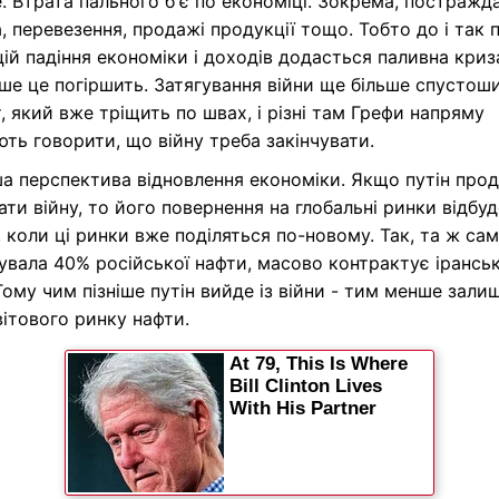
. Втрата пального б'є по економіці. Зокрема, постражд
, перевезення, продажі продукції тощо. Тобто до і так 
ій падіння економіки і доходів додасться паливна криз
ше це погіршить. Затягування війни ще більше спустош
 який вже тріщить по швах, і різні там Грефи напряму
ть говорити, що війну треба закінчувати.
ша перспектива відновлення економіки. Якщо путін про
ати війну, то його повернення на глобальні ринки відбу
 коли ці ринки вже поділяться по-новому. Так, та ж сама
увала 40% російської нафти, масово контрактує ірансь
Тому чим пізніше путін вийде із війни - тим менше зали
ітового ринку нафти.