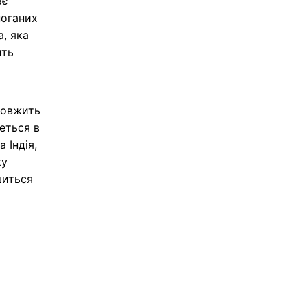
ає
поганих
а, яка
ить
довжить
деться в
 Індія,
ку
шиться