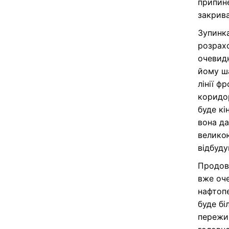
припине
закрива
Зупинка
розрахо
очевидн
йому ша
лінії ф
коридор
буде кі
вона да
великою
відбуду
Продовж
вже оче
нафтопе
буде бі
пережив