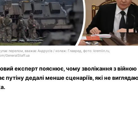
тупає перелом, вважає Андрусів / колаж: Главред, фото: kremlin.ru,
om/GeneralStaff.ua
овий експерт пояснює, чому зволікання з війною
є путіну дедалі менше сценаріїв, які не вигляда
а.