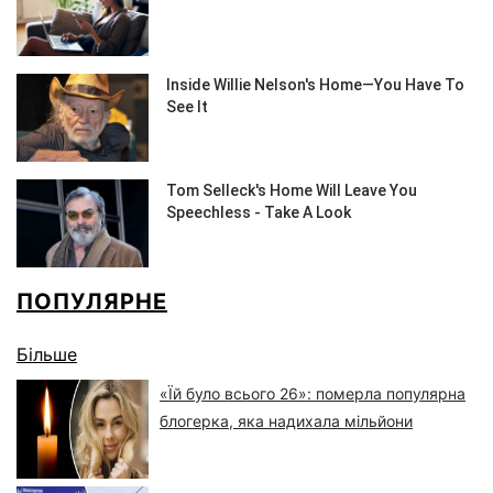
ПОПУЛЯРНЕ
Більше
«Їй було всього 26»: померла популярна
блогерка, яка надихала мільйони