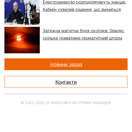
Електроенергію розподілятимуть інакше:
Кабмін ухвалив рішення, що зміниться
Затяжна магнітна буря охоплює Землю:
скільки триватиме геомагнітний шторм
Новини зараз
Контакти
© 2002-2026, GLAVRED.INFO. ВСІ ПРАВА ЗАХИЩЕНІ.