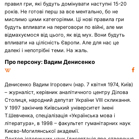
правил гри, які будуть домінувати наступні 15-20
років. Не готові перш за все ментально, бо не
мислимо цими категоріями. Ці нові правила гри
будуть впливати на переговори по війні, але ми
відмахуємося від цього, як від мух. Вони будуть
впливати на цілісність Європи. Але для нас це
далекі і непотрібні теми. На жаль.
Про персону: Вадим Денисенко
Денисенко Вадим Ігорович (нар. 7 квітня 1974, Київ)
– журналіст, керівник аналітичного центру Ділова
Столиця, народний депутат України VIII скликання.
У 1997 закінчив Київський університет імені
Т.Шевченка, спеціалізація «Українська мова і
література», в 1998 – факультет гуманітарних наук
Києво-Могилянської академії.
Доктор історичних наук (дисертація про створення