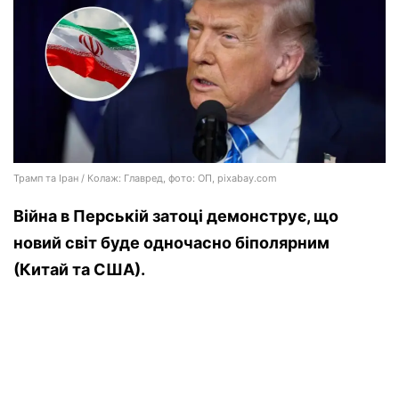
Трамп та Іран / Колаж: Главред, фото: ОП, pixabay.com
Війна в Перській затоці демонструє, що
новий світ буде одночасно біполярним
(Китай та США).