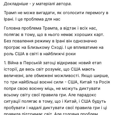
Докладніше - у матеріалі автора.
Трамп не може вигадати, як оголосити перемогу в
Ірані. І це проблема для нас
Головна проблема Трампа, а відтак і всіх нас,
полягає в тому, що в нього немає хороших карт.
Без повалення режиму в Ірані він однозначно
програє на Близькому Сході. І це впливатиме на
роль США в світі в найближчі роки
1. Війна в Перській затоці відкриває новий етап
історії, де весь світ розуміє, що США мають
величезні, але обмежені можливості. Якщо ширше,
то три найбільші воєнні сили - США, Китай та Росія
попри свою воєнну міць, не можуть диктувати
всьому світу свої правила гри. Але парадокс
ситуації полягає в тому, що і Китай, і США будуть
пробувати і надалі диктувати свої правила гри і ці
правила підтримає світ. Але головна проблем