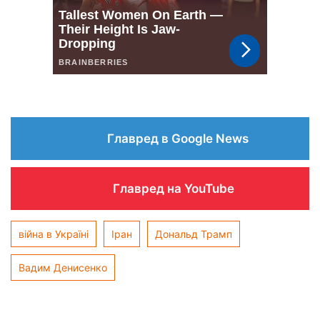
Главред в Google News
Главред на YouTube
війна в Україні
Іран
Дональд Трамп
Вадим Денисенко