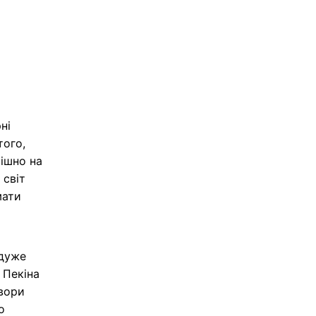
ні
того,
мішно на
 світ
мати
 дуже
 Пекіна
овори
о