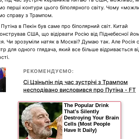
о перші контури цього біполярного світу. Чому «можл
мо справу з Трампом.
т Путіна в Пекін був саме про біполярний світ. Китай
нстрував США, що відірвати Росію від Піднебесної йо
я. Чи зрозуміли натяк в Москві? Думаю так. Але Росія 
атр для одного глядача, який все більше відривається ві
сті.
РЕКОМЕНДУЄМО:
Сі Цзіньпін під час зустрічі з Трампом
несподівано висловився про Путіна - FT