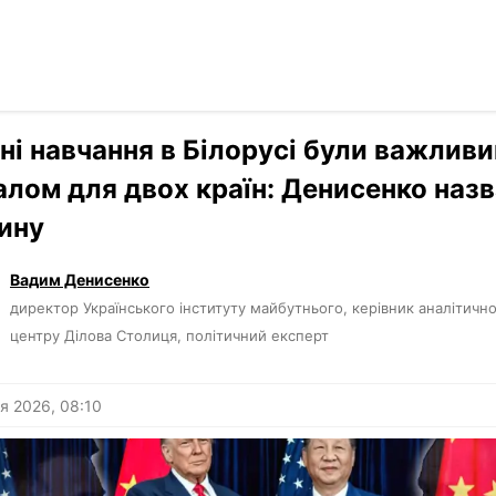
Читати р
›
Погляди
ні навчання в Білорусі були важлив
алом для двох країн: Денисенко наз
ину
Вадим Денисенко
директор Українського інституту майбутнього, керівник аналітичн
центру Ділова Столиця, політичний експерт
я 2026, 08:10