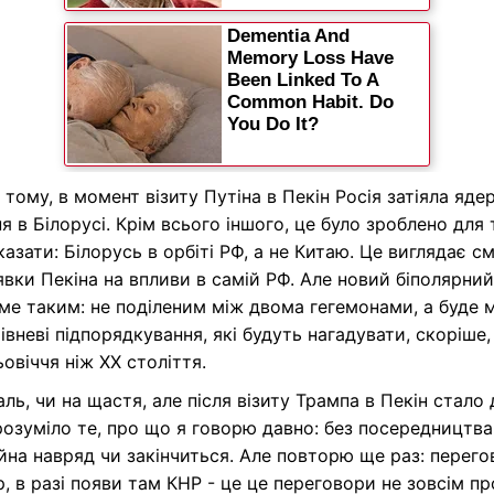
 тому, в момент візиту Путіна в Пекін Росія затіяла ядер
я в Білорусі. Крім всього іншого, це було зроблено для 
азати: Білорусь в орбіті РФ, а не Китаю. Це виглядає с
явки Пекіна на впливи в самій РФ. Але новий біполярний
ме таким: не поділеним між двома гегемонами, а буде 
івневі підпорядкування, які будуть нагадувати, скоріше,
овіччя ніж ХХ століття.
аль, чи на щастя, але після візиту Трампа в Пекін стало
розуміло те, про що я говорю давно: без посередництва
йна навряд чи закінчиться. Але повторю ще раз: перег
, в разі появи там КНР - це це переговори не зовсім пр