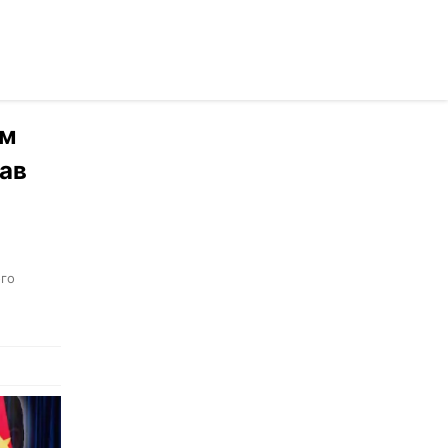
осійською
им
вав
ого