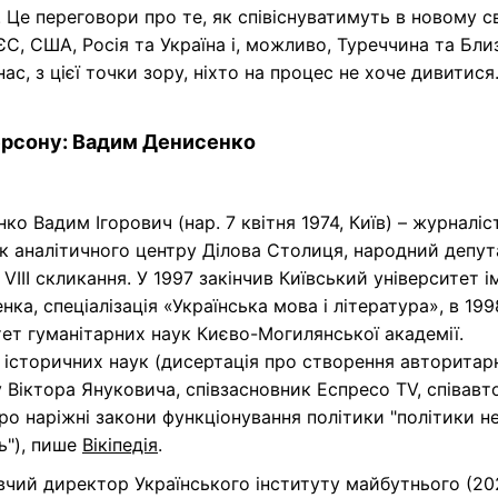
. Це переговори про те, як співіснуватимуть в новому св
ЄС, США, Росія та Україна і, можливо, Туреччина та Бл
 нас, з цієї точки зору, ніхто на процес не хоче дивитися
ерсону: Вадим Денисенко
ко Вадим Ігорович (нар. 7 квітня 1974, Київ) – журналіст
к аналітичного центру Ділова Столиця, народний депут
 VIII скликання. У 1997 закінчив Київський університет і
нка, спеціалізація «Українська мова і література», в 199
ет гуманітарних наук Києво-Могилянської академії.
 історичних наук (дисертація про створення авторитар
Віктора Януковича, співзасновник Еспресо TV, співавт
ро наріжні закони функціонування політики "політики н
ь"), пише
Вікіпедія
.
вчий директор Українського інституту майбутнього (20