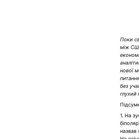
Поки св
між США
економі
аналіти
нової м
питання
без уча
глухий 
Підсумк
1. На з
біполяр
назвав 
На осін