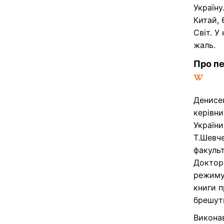
Україну
Китай, 
Світ. У
жаль.
Про п
Денисен
керівни
України
Т.Шевче
факульт
Доктор
режиму 
книги п
брешут
Викона