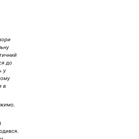
вори
льну
ітичний
ся до
ь у
чому
и в
ежимо.
й
годився.
ми