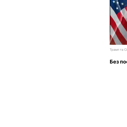
Трамп та Сі
Без по