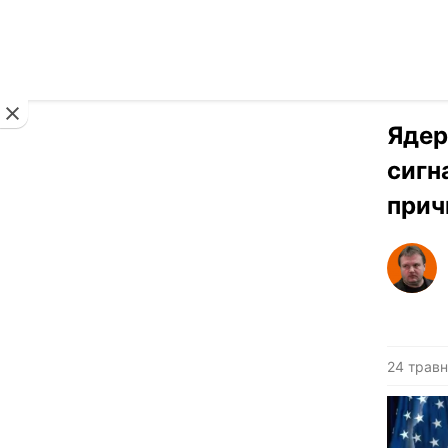
Новини
Ядер
сигн
прич
24 травн