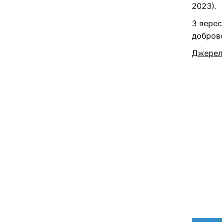
2023).
З верес
доброво
Джере