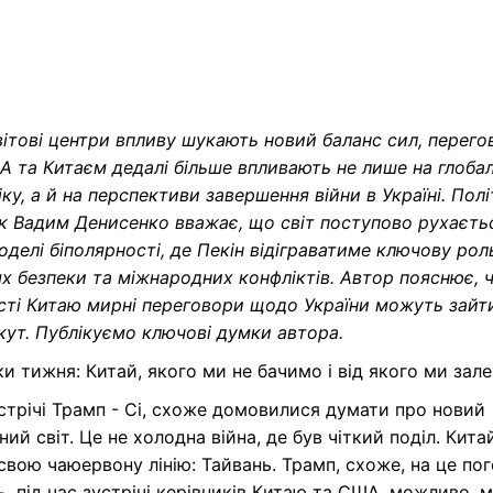
ітові центри впливу шукають новий баланс сил, перего
 та Китаєм дедалі більше впливають не лише на глоба
ку, а й на перспективи завершення війни в Україні. Пол
к Вадим Денисенко вважає, що світ поступово рухаєть
оделі біполярності, де Пекін відіграватиме ключову рол
х безпеки та міжнародних конфліктів. Автор пояснює, 
сті Китаю мирні переговори щодо України можуть зайт
кут. Публікуємо ключові думки автора.
и тижня: Китай, якого ми не бачимо і від якого ми зал
устрічі Трамп - Сі, схоже домовилися думати про новий
ний світ. Це не холодна війна, де був чіткий поділ. Кита
свою чаюервону лінію: Тайвань. Трамп, схоже, на це по
ь, під час зустрічі керівників Китаю та США, можливо, 