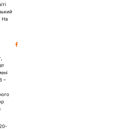
іті
изький
. На
,
ат
мені
8 –
ного
ор
е
20-