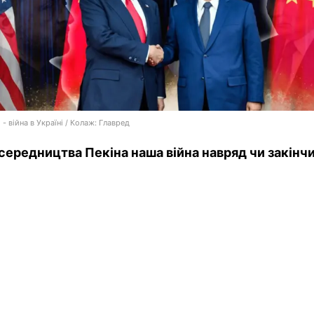
 - війна в Україні / Колаж: Главред
середництва Пекіна наша війна навряд чи закінч