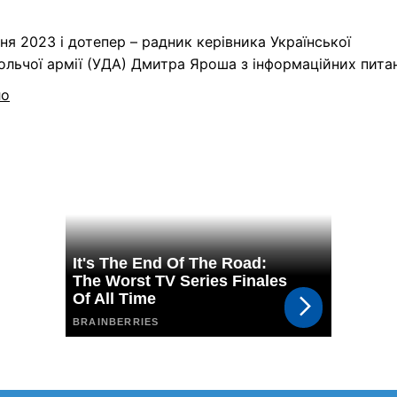
ня 2023 і дотепер – радник керівника Української
льчої армії (УДА) Дмитра Яроша з інформаційних питан
ло