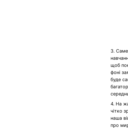
3. Саме
навчанн
щоб пок
фоні за
буде са
багатор
середнь
4. На ж
чітко з
наша ві
про мир