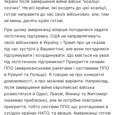
Україні після завершення війни військ "коаліції
охочих". Не всі країни, які входять до цієї коаліції,
готові направити до нас своїх військових, але, тим
не менш, десять країн готові.
При цьому американці вперше погодилися надати
логістичну підтримку. США не направлятимуть
своїх військових в Україну, і Трамп про це сказав
під час зустрічі у Вашингтоні, але вони погодилися
підтримувати і координувати. Що мається на увазі
під логістичною підтримкою? Прикриття силами
ППО (американськими ракетами і системами ППО
в Румунії та Польщі). Я говорю не про конкретні
домовленості, а про можливі варіанти. Наприклад,
після завершення війни європейські війська
розмістяться в Одесі, Львові, Вінниці та Житомирі
(називаю приблизно), але їм потрібне повітряне
прикриття, тобто системи ППО, що розташовані в
сусідніх країнах НАТО, та авіація. Американці готові