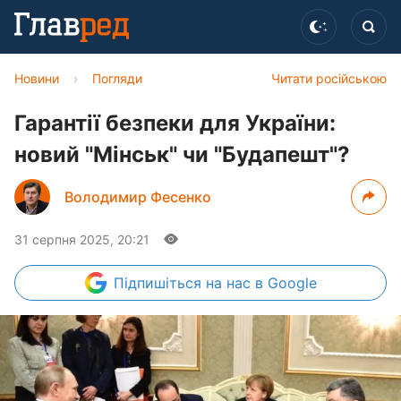
Новини
›
Погляди
Читати російською
Гарантії безпеки для України:
новий "Мінськ" чи "Будапешт"?
Володимир Фесенко
31 серпня 2025, 20:21
Підпишіться
на нас в Google