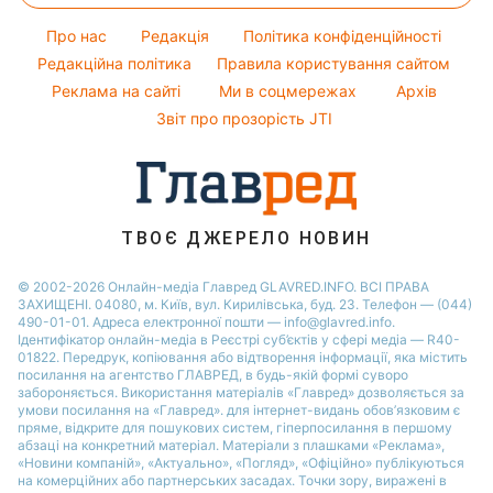
Курс валют
Настя Каменських
Новини Полтави
Напої
Про нас
Редакція
Політика конфіденційності
Віталій Козловський
Новини Дніпра
Редакційна політика
Правила користування сайтом
Реклама на сайті
Ми в соцмережах
Архів
Новини Сум
Звіт про прозорість JTI
Новини Тернополя
Новини Черкаси
Новини Житомира
Новини Рівного
ТВОЄ ДЖЕРЕЛО НОВИН
Новини Одеси
© 2002-2026 Онлайн-медіа Главред GLAVRED.INFO. ВСІ ПРАВА
ЗАХИЩЕНІ. 04080, м. Київ, вул. Кирилівська, буд. 23. Телефон — (044)
Новини Запоріжжя
490-01-01. Адреса електронної пошти — info@glavred.info.
Ідентифікатор онлайн-медіа в Реєстрі суб’єктів у сфері медіа — R40-
01822.
Передрук, копіювання або відтворення інформації, яка містить
посилання на агентство ГЛАВРЕД, в будь-якій формi суворо
забороняється. Використання матеріалів «Главред» дозволяється за
умови посилання на «Главред». для інтернет-видань обов’язковим є
пряме, відкрите для пошукових систем, гіперпосилання в першому
абзаці на конкретний матеріал. Матеріали з плашками «Реклама»,
«Новини компаній», «Актуально», «Погляд», «Офіційно» публікуються
на комерційних або партнерських засадах. Точки зору, виражені в