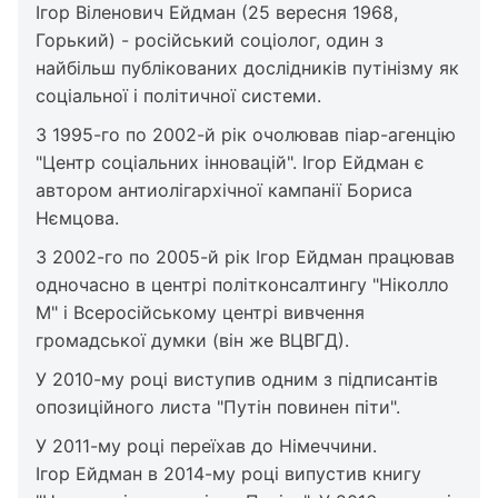
Ігор Віленович Ейдман (25 вересня 1968,
Горький) - російський соціолог, один з
найбільш публікованих дослідників путінізму як
соціальної і політичної системи.
З 1995-го по 2002-й рік очолював піар-агенцію
"Центр соціальних інновацій". Ігор Ейдман є
автором антиолігархічної кампанії Бориса
Нємцова.
З 2002-го по 2005-й рік Ігор Ейдман працював
одночасно в центрі політконсалтингу "Ніколло
М" і Всеросійському центрі вивчення
громадської думки (він же ВЦВГД).
У 2010-му році виступив одним з підписантів
опозиційного листа "Путін повинен піти".
У 2011-му році переїхав до Німеччини.
Ігор Ейдман в 2014-му році випустив книгу