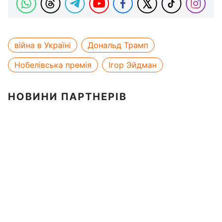
війна в Україні
Дональд Трамп
Нобелівська премія
Ігор Эйдман
НОВИНИ ПАРТНЕРІВ