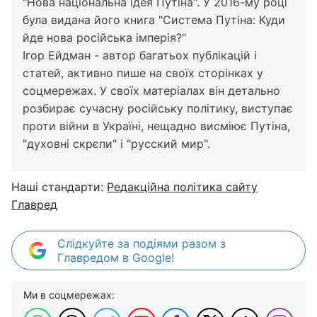
"Нова національна ідея Путіна". У 2016-му році
була видана його книга "Система Путіна: Куди
йде нова російська імперія?"
Ігор Ейдман - автор багатьох публікацій і
статей, активно пише на своїх сторінках у
соцмережах. У своїх матеріалах він детально
розбирає сучасну російську політику, виступає
проти війни в Україні, нещадно висміює Путіна,
"духовні скрєпи" і "русский мир".
Наші стандарти:
Редакційна політика сайту
Главред
Слідкуйте за подіями разом з
Главредом в Google!
Ми в соцмережах: