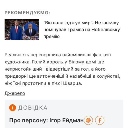
РЕКОМЕНДУЄМО:
"Він налагоджує мир": Нетаньяху
номінував Трампа на Нобелівську
премію
Реальність перевершила найсміливіші фантазії
художника. Голий король у Білому домі ще
непристойніший і відвертіший за гол, а його
придворні ще витонченіші й нахабніші в холуйстві,
ніж їхні прототипи в п'єсі Шварца.
Джерело
ДОВІДКА
Про персону: Ігор Ейдман