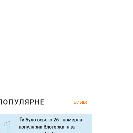
ПОПУЛЯРНЕ
Більше
"Їй було всього 26": померла
популярна блогерка, яка