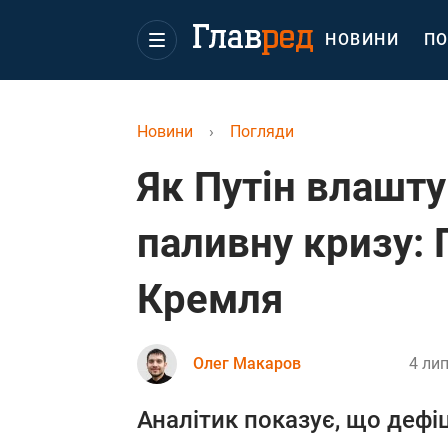
НОВИНИ
ПО
Новини
›
Погляди
Як Путін влашт
паливну кризу: Г
Кремля
Олег Макаров
4 лип
Аналітик показує, що дефіц