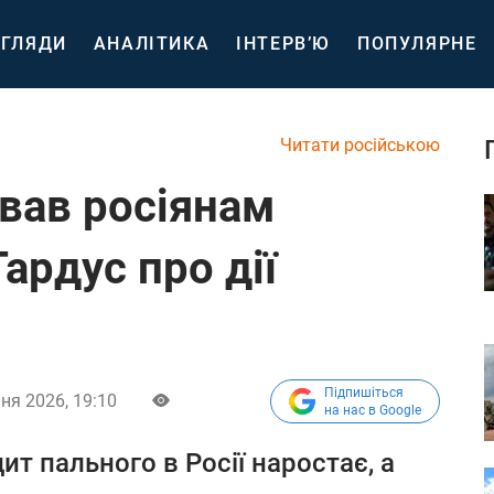
ГЛЯДИ
АНАЛІТИКА
ІНТЕРВ’Ю
ПОПУЛЯРНЕ
Читати російською
ував росіянам
ардус про дії
Підпишіться
ня 2026, 19:10
на нас в Google
ит пального в Росії наростає, а