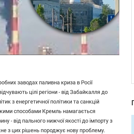
робних заводах паливна криза в Росії
відчувають цілі регіони - від Забайкалля до
ітик з енергетичної політики та санкцій
якими способами Кремль намагається
ну - від пального нижчої якості до імпорту з
 кожне з цих рішень породжує нову проблему.