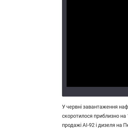
У червні завантаження наф
скоротилося приблизно на 17
продажі АІ-92 і дизеля на 