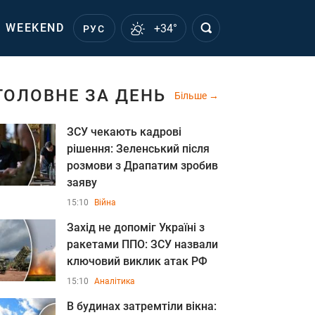
WEEKEND
+34°
РУС
ГОЛОВНЕ ЗА ДЕНЬ
Більше
ЗСУ чекають кадрові
рішення: Зеленський після
розмови з Драпатим зробив
заяву
15:10
Війна
Захід не допоміг Україні з
ракетами ППО: ЗСУ назвали
ключовий виклик атак РФ
15:10
Аналітика
В будинах затремтіли вікна: