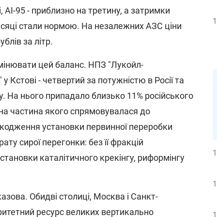
і, АІ-95 - приблизно на третину, а затримки
1
ісяці стали нормою. На незалежних АЗС ціни
блів за літр.
мінювати цей баланс. НПЗ "Лукойл-
 Кстові - четвертий за потужністю в Росії та
у. На нього припадало близько 11% російського
на частина якого спрямовувалася до
шкодження установки первинної переробки
ату сирої перегонки: без її фракцій
1
тановки каталітичного крекінгу, риформінгу
1
азова. Обидві столиці, Москва і Санкт-
ритетний ресурс великих вертикально
1