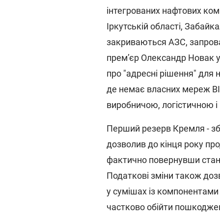
інтегрованих нафтових комп
Іркутській області, Забайк
закриваються АЗС, запрова
прем’єр Олександр Новак у
про "адресні рішення" для 
де немає власних мереж ВІ
виробничою, логістичною і
Перший резерв Кремля - зб
дозволив до кінця року про
фактично повернувши станд
Податкові зміни також до
у сумішах із компонентами 
частково обійти пошкодже