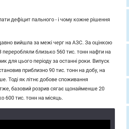
ати дефіцит пального - і чому кожне рішення
давно вийшла за межі черг на АЗС. За оцінкою
ПЗ переробляли близько 560 тис. тонн нафти на
ик для цього періоду за останні роки. Випуск
становив приблизно 90 тис. тонн на добу, на
ше. Тоді як літнє добове споживання
Отже, базовий розрив сягає щонайменше 20
о 600 тис. тонн на місяць.