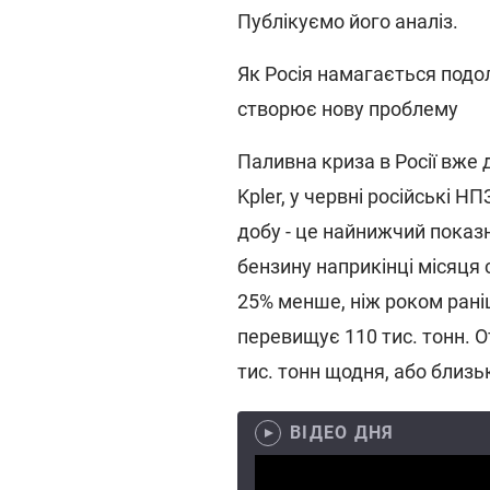
Публікуємо його аналіз.
Як Росія намагається подол
створює нову проблему
Паливна криза в Росії вже 
Kpler, у червні російські Н
добу - це найнижчий показн
бензину наприкінці місяця 
25% менше, ніж роком рані
перевищує 110 тис. тонн. 
тис. тонн щодня, або близьк
ВІДЕО ДНЯ