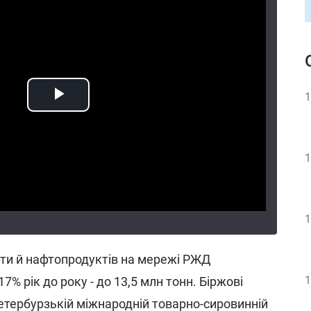
1
1
1
ти й нафтопродуктів на мережі РЖД
1
% рік до року - до 13,5 млн тонн. Біржові
Петербурзькій міжнародній товарно-сировинній