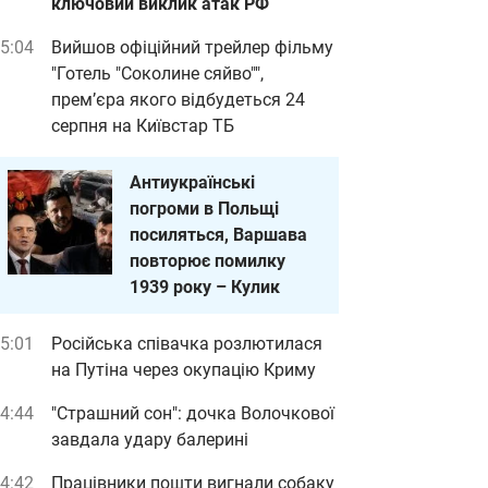
ключовий виклик атак РФ
5:04
Вийшов офіційний трейлер фільму
"Готель "Соколине сяйво"",
прем’єра якого відбудеться 24
серпня на Київстар ТБ
Антиукраїнські
погроми в Польщі
посиляться, Варшава
повторює помилку
1939 року – Кулик
5:01
Російська співачка розлютилася
на Путіна через окупацію Криму
4:44
"Страшний сон": дочка Волочкової
завдала удару балерині
4:42
Працівники пошти вигнали собаку