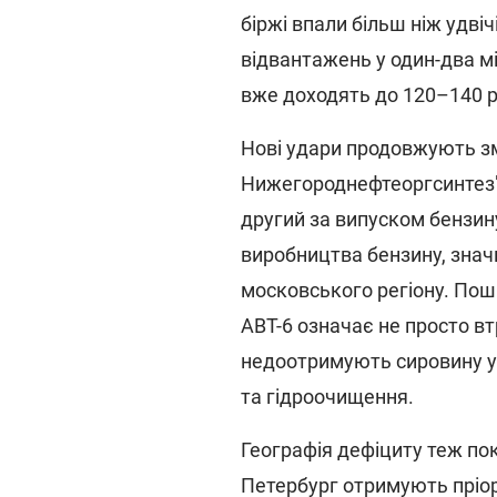
біржі впали більш ніж удвіч
відвантажень у один-два м
вже доходять до 120–140 ру
Нові удари продовжують з
Нижегороднефтеоргсинтез" у
другий за випуском бензин
виробництва бензину, знач
московського регіону. По
АВТ-6 означає не просто втр
недоотримують сировину ус
та гідроочищення.
Географія дефіциту теж пок
Петербург отримують пріо