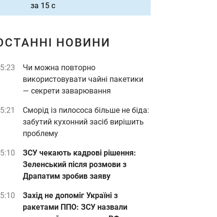
за 15 с
ОСТАННІ НОВИНИ
5:23
Чи можна повторно
використовувати чайні пакетики
— секрети заварювання
5:21
Сморід із пилососа більше не біда:
забутий кухонний засіб вирішить
проблему
5:10
ЗСУ чекають кадрові рішення:
Зеленський після розмови з
Драпатим зробив заяву
5:10
Захід не допоміг Україні з
ракетами ППО: ЗСУ назвали