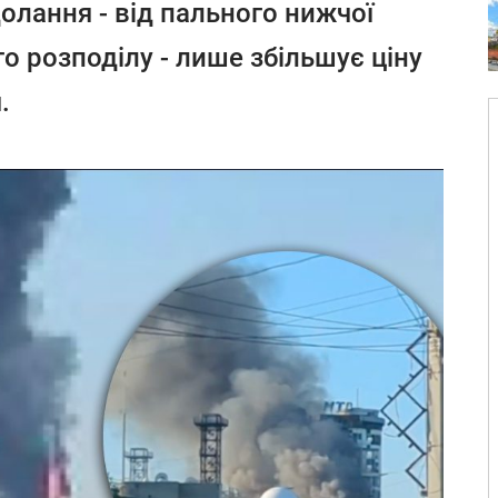
олання - від пального нижчої
го розподілу - лише збільшує ціну
.