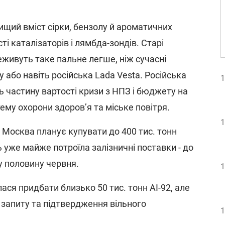
вищий вміст сірки, бензолу й ароматичних
ті каталізаторів і лямбда-зондів. Старі
еживуть таке пальне легше, ніж сучасні
ry або навіть російська Lada Vesta. Російська
1
 частину вартості кризи з НПЗ і бюджету на
тему охорони здоров’я та міське повітря.
1
. Москва планує купувати до 400 тис. тонн
ь уже майже потроїла залізничні поставки - до
у половину червня.
1
ася придбати близько 50 тис. тонн АІ-92, але
 запиту та підтвердження вільного
1