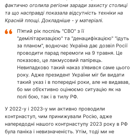
фактично оголила регіони заради захисту столиці
та що насправді показала відсутність техніки на
Красній площі. Докладніше - у матеріалі.
П’ятий рік поспіль "СВО" з її
"демілітаризацією" та "денацифікацією" "ідуть
за планом", водночас Україна дає дозвіл Росії
проводити парад перемоги на 9 травня. Це
показово, це лакмусовий папірець.
Невипадково такий наказ з’явився саме цього
року. Адже президент України міг би видати
такий указ і в попередні роки, але не видавав,
бо ми об’єктивно оцінюємо ситуацію як на
полі бою, так і в тилу РФ.
У 2022-у і 2023-у ми активно проводили
контрнаступ, чим принижували Росію, адже
напередодні нашого контрнаступу 2023 року в РФ
була паніка і невизначеність. Утім, тоді ми не