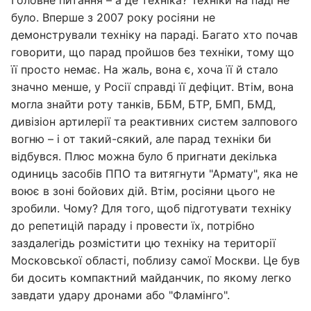
Головне питання – а де техніка? Техніки на паді не
було. Вперше з 2007 року росіяни не
демонстрували техніку на параді. Багато хто почав
говорити, що парад пройшов без техніки, тому що
її просто немає. На жаль, вона є, хоча її й стало
значно менше, у Росії справді її дефіцит. Втім, вона
могла знайти роту танків, ББМ, БТР, БМП, БМД,
дивізіон артилерії та реактивних систем залпового
вогню – і от такий-сякий, але парад техніки би
відбувся. Плюс можна було б пригнати декілька
одиниць засобів ППО та витягнути "Армату", яка не
воює в зоні бойових дій. Втім, росіяни цього не
зробили. Чому? Для того, щоб підготувати техніку
до репетицій параду і провести їх, потрібно
заздалегідь розмістити цю техніку на території
Московської області, поблизу самої Москви. Це був
би досить компактний майданчик, по якому легко
завдати удару дронами або "Фламінго".