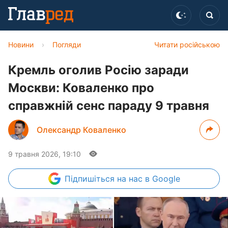
Новини
›
Погляди
Читати російською
Кремль оголив Росію заради
Москви: Коваленко про
справжній сенс параду 9 травня
Олександр Коваленко
9 травня 2026, 19:10
Підпишіться
на нас в Google