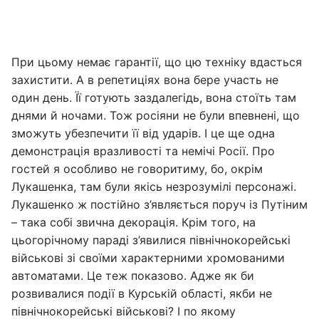
При цьому немає гарантії, що цю техніку вдасться
захистити. А в репетиціях вона бере участь не
один день. Її готують заздалегідь, вона стоїть там
днями й ночами. Тож росіяни не були впевнені, що
зможуть убезпечити її від ударів. І це ще одна
демонстрація вразливості та немічі Росії. Про
гостей я особливо не говоритиму, бо, окрім
Лукашенка, там були якісь незрозумілі персонажі.
Лукашенко ж постійно з’являється поруч із Путіним
– така собі звична декорація. Крім того, на
цьогорічному параді з’явилися північнокорейські
військові зі своїми характерними хромованими
автоматами. Це теж показово. Адже як би
розвивалися події в Курській області, якби не
північнокорейські військові? І по якому