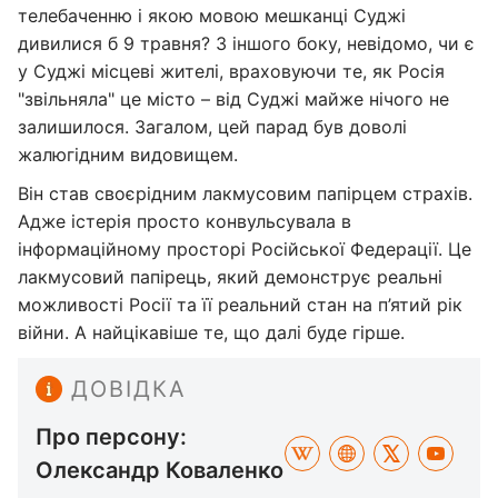
телебаченню і якою мовою мешканці Суджі
дивилися б 9 травня? З іншого боку, невідомо, чи є
у Суджі місцеві жителі, враховуючи те, як Росія
"звільняла" це місто – від Суджі майже нічого не
залишилося. Загалом, цей парад був доволі
жалюгідним видовищем.
Він став своєрідним лакмусовим папірцем страхів.
Адже істерія просто конвульсувала в
інформаційному просторі Російської Федерації. Це
лакмусовий папірець, який демонструє реальні
можливості Росії та її реальний стан на п’ятий рік
війни. А найцікавіше те, що далі буде гірше.
ДОВІДКА
Про персону:
Олександр Коваленко