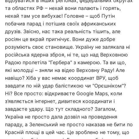
відбуватися в інших регіонах, федеральних округах
та областях РФ – нехай вони палають і горять,
нехай там усе вибухає! Головне – щоб Путін
побачив парад і потішив своїх африканських
друзів. Звісно, нас така реальність тішить, але
росіян це вкрай пригнічує. Вони дуже добре
розуміють своє становище. Україну не залякала ні
російська ядерна зброя, ні те, що над Верховною
Радою пролетіла "Гербера" з камерою. Та ви що,
які молодці – зняли на відео Верховну Раду! Але
навіщо? Хіба у вас немає координат ВРУ, щоб
завдати по ній удар балістикою чи "Орєшніком"?
Ні? Все просто: відкриваєте Google Maps, коли
з’являється інтернет, дивитеся координати і
завдаєте удару. Що тут складного? Загалом,
Україна не просто дала дозвіл на проведення
параду, а Зеленський не просто наказав не бити по
Красній площі в цей час. Це зроблено не тому, що