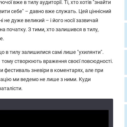
ючої вже в тилу аудиторії. Ті, хто хотів "знайти
вити себе" – давно вже служать. Цей ціннісний
ні не дуже великий – і його носії зазвичай
а початку. З тими, хто залишився в тилу,
е.
о в тилу залишилися самі лише "ухилянти".
– тому створюють враження своєї повсюдності.
и фестиваль зневіри в коментарях, але при
зацію ми ведемо не лише з ними. Куди
фаталісти.