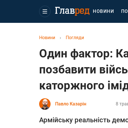
НОВИНИ
ПО
Новини
›
Погляди
Один фактор: Каз
позбавити війс
каторжного імі
Павло Казарін
8 тра
Армійську реальність демо