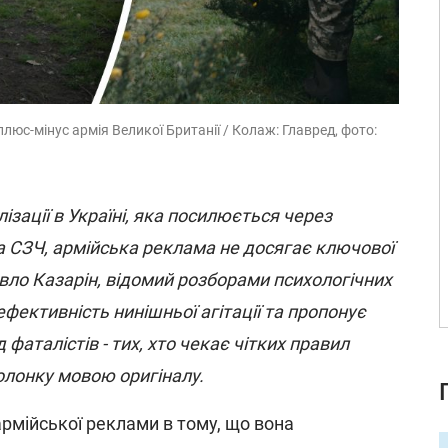
плюс-мінус армія Великої Британії / Колаж: Главред, фото:
ізації в Україні, яка посилюється через
 СЗЧ, армійська реклама не досягає ключової
авло Казарін, відомий розборами психологічних
ефективність нинішньої агітації та пропонує
фаталістів - тих, хто чекає чітких правил
олонку мовою оригіналу.
рмійської реклами в тому, що вона