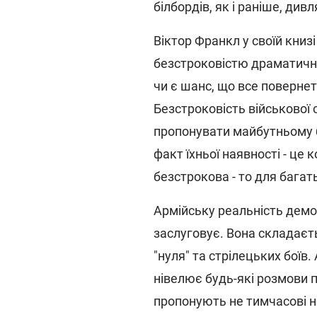
білбордів, як і раніше, див
Віктор Франкл у своїй книз
безстроковістю драматичних
чи є шанс, що все поверне
Безстроковість військової
пропонувати майбутньому бі
факт їхньої наявності - це
безстрокова - то для багат
Армійську реальність демо
заслуговує. Вона складаєть
"нуля" та стрілецьких боїв.
нівелює будь-які розмови п
пропонують не тимчасові не