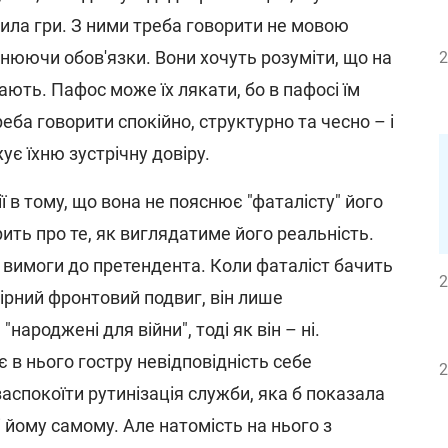
авила гри. З ними треба говорити не мовою
снюючи обов'язки. Вони хочуть розуміти, що на
2
кають. Пафос може їх лякати, бо в пафосі їм
еба говорити спокійно, структурно та чесно – і
є їхню зустрічну довіру.
ї в тому, що вона не пояснює "фаталісту" його
ить про те, як виглядатиме його реальність.
 вимоги до претендента. Коли фаталіст бачить
2
рний фронтовий подвиг, він лише
народжені для війни", тоді як він – ні.
 в нього гостру невідповідність себе
2
аспокоїти рутинізація служби, яка б показала
і йому самому. Але натомість на нього з