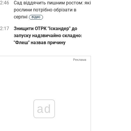
2:46
Сад віддячить пишним ростом: які
рослини потрібно обрізати в
серпні
відео
2:17
Знищити ОТРК "Іскандер" до
запуску надзвичайно складно:
"Флеш" назвав причину
Реклама
ad