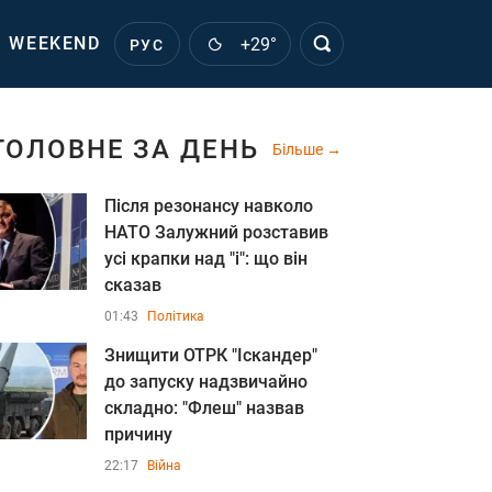
WEEKEND
+29°
РУС
ГОЛОВНЕ ЗА ДЕНЬ
Більше
Після резонансу навколо
НАТО Залужний розставив
усі крапки над "і": що він
сказав
01:43
Політика
Знищити ОТРК "Іскандер"
до запуску надзвичайно
складно: "Флеш" назвав
причину
22:17
Війна