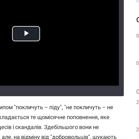
0
0
2
пом "покличуть – піду", "не покличуть – не
 складається те щомісячне поповнення, яке
цесів і скандалів. Здебільшого вони не
2
 але, на відміну від "добровольців", шукають