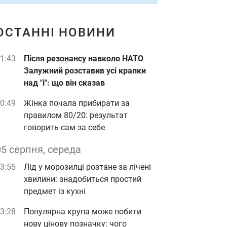
ОСТАННІ НОВИНИ
1:43
Після резонансу навколо НАТО
Залужний розставив усі крапки
над "і": що він сказав
0:49
Жінка почала прибирати за
правилом 80/20: результат
говорить сам за себе
05 серпня, середа
3:55
Лід у морозилці розтане за лічені
хвилини: знадобиться простий
предмет із кухні
3:28
Популярна крупа може побити
нову цінову позначку: чого