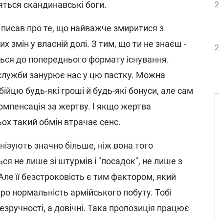
ляться скандинавські боги.
2
і писав про те, що найважче змиритися з
 змін у власній долі. З тим, що ти не знаєш -
2
ться до попереднього формату існування.
 служби занурює нас у цю пастку. Можна
йцю будь-які гроші й будь-які бонуси, але сам
 компенсація за жертву. І якщо жертва
ьох такий обмін втрачає сенс.
нізують значно більше, ніж вона того
ся не лише зі штурмів і "посадок", не лише з
 Але її безстроковість є тим фактором, який
ро нормальність армійського побуту. Тобі
зручності, а довічні. Така пропозиція працює