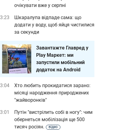
очікувати вже у серпні
3:23
Шкаралупа відпаде сама: що
додати у воду, щоб яйця чистилися
за секунди
Завантажте Главред у
Play Маркет: ми
запустили мобільний
додаток на Android
3:04
Хто любить прокидатися зарано:
місяці народження природжених
"жайворонків"
3:01
Путін "вистрілить собі в ногу": чим
обернеться мобілізація ще 500
тисяч росіян.
відео