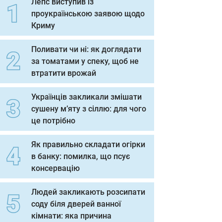
Лепс виступив із
проукраїнською заявою щодо
Криму
Поливати чи ні: як доглядати
за томатами у спеку, щоб не
втратити врожай
Українців закликали змішати
сушену м’яту з сіллю: для чого
це потрібно
Як правильно складати огірки
в банку: помилка, що псує
консервацію
Людей закликають розсипати
соду біля дверей ванної
кімнати: яка причина