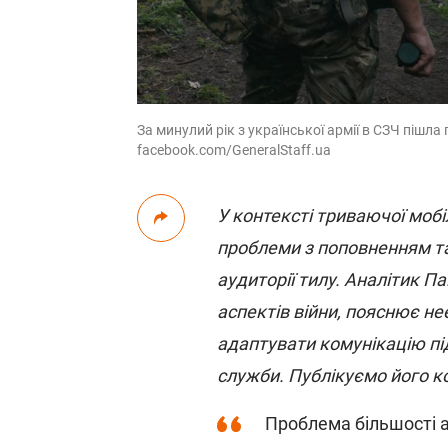
За минулий рік з української армії в СЗЧ пішла 
facebook.com/GeneralStaff.ua
У контексті триваючої мобіл
проблеми з поповненням та
аудиторії тилу. Аналітик П
аспектів війни, пояснює не
адаптувати комунікацію під 
служби. Публікуємо його к
Проблема більшості а