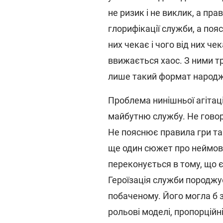
не ризик і не виклик, а пр
глорифікації служби, а поя
них чекає і чого від них че
ввижається хаос. З ними тр
лише такий формат народжу
Проблема нинішньої агітаці
майбутню службу. Не говор
Не пояснює правила гри та
ще один сюжет про неймові
переконується в тому, що є "
Героїзація служби породжує
побаченому. Його могла б з
рольові моделі, пропорційн