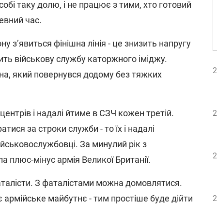
собі таку долю, і не працює з тими, хто готовий
евний час.
у з’явиться фінішна лінія - це знизить напругу
ить військову службу каторжного іміджу.
2
на, який повернувся додому без тяжких
 центрів і надалі йтиме в СЗЧ кожен третій.
2
тися за строки служби - то їх і надалі
йськовослужбовці. За минулий рік з
2
ла плюс-мінус армія Великої Британії.
аталісти. З фаталістами можна домовлятися.
 армійське майбутнє - тим простіше буде дійти
2