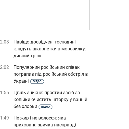
2:08
Навіщо досвідчені господині
кладуть шкарпетки в морозилку:
дивний трюк
2:02
Популярний російський співак
потрапив під російський обстріл в
Україні
відео
1:55
Цвіль зникне: простий засіб за
копійки очистить шторку у ванній
без хлорки
відео
1:49
Не жир і не волосся: яка
прихована звичка насправді