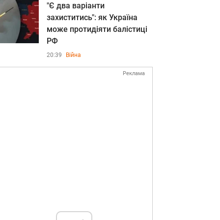
"Є два варіанти
захиститись": як Україна
може протидіяти балістиці
РФ
20:39
Війна
Реклама