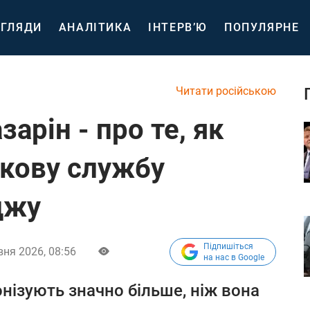
ГЛЯДИ
АНАЛІТИКА
ІНТЕРВ’Ю
ПОПУЛЯРНЕ
Читати російською
арін - про те, як
ькову службу
джу
Підпишіться
вня 2026, 08:56
на нас в Google
нізують значно більше, ніж вона