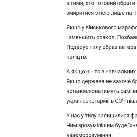
з тими, хто готовий обрати 
змиритися з нею лише на п
Якщо у військового марафон
і зменшить розкол. Позбав
Подарує тилу образ ветера
каліцтв.
А якщо ні - то з навчальних
Якщо держава не захоче бра
встановлюватимуть самі ві
української армії в СЗЧ піш
У нас у тилу залишилися ф
Чим зрозумілішим буде їхнє
взаєморозуміння.