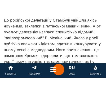
До російської делегації у Стамбулі увійшли якісь
ноунейми, заклепки з путінської машині війни. А от
очолює делегацію навпаки специфічно відомий
"зайвохромосомний" В. Медінський. Якого у росії
публічно вважають ідіотом, здатним конкурувати у
цьому сенсі з медведєвим. Його призначення - це
намагання Кремля підкреслити, що там вважають
українську ситуацію так само критичною, як і у
2022 році.
ГОЛОВНА
TELEGRAM
МОВА
ВАЖЛИВЕ
Саме тому - знов Медінський. Саме тому - знов
вимоги прихованої капітуляції України, які були б
зрозумілими, якби російська армія захопила Київ, і
переговори відбувалися на Банковій. Але ж це
зовсім не так. А недоімперія ще й намагається
посилити свою позицію, бо у 2022 році не було