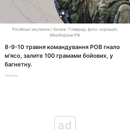
Російські окупанти / Колаж: Главред, фото: скріншот,
Міноборони РФ
8-9-10 травня командування РОВ гнало
м'ясо, залите 100 грамами бойових, у
багнетну.
Реклама
ad