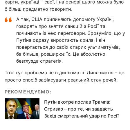
карти, українці – свої, і на основі цього можна було
б більш предметно говорити.
А так, США припиняють допомогу Україні,
говорять про зняття санкцій з Росії та
починають із нею переговори. Зрозуміло, що у
Путіна одразу виростають крила, і він
повертається до своїх старих ультиматумів,
ба більше, розширює їх. Це абсолютно
безглузда стратегія.
Тож тут проблема не в дипломатії. Дипломатія – це
просто спосіб зафіксувати реальний стан речей.
РЕКОМЕНДУЄМО:
Путін вкотре послав Трампа:
Огризко – про те, чи завдасть
Захід смертельний удар по Росії