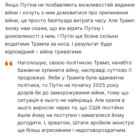
Якщо Путіна не позбавляють можливостей ведення
війни і хочуть з ним домовитися про припинення
війни, це просто безглузда витрата часу. Але Трамп
знову нам скаже, що він вірить Путіну і
домовленості з ним. І Путін ще бозна скільки
водитиме Трампа за носа. І результат буде
відповідний – війна триватиме.
Наголошую, своєю політикою Трамп, начебто
бажаючи зупинити війну, насправді суттєво її
продовжує. Якби у Трампа була адекватна
політика, то Путін на початку 2025 року
дозрів би до заморожування війни, тому що
ситуація в нього не найкраща. Але крила в
нього виросли через те, що США постійно
йшли йому на поступки і намагалися йому
догодити. І, зрештою, Штати зробили монстра
ще більш агресивним і недоговороздатним.