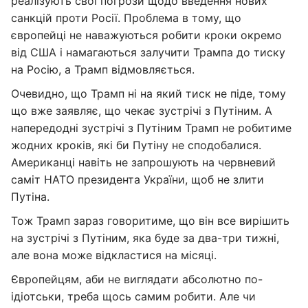
реалізують свої погрози щодо введення нових
санкцій проти Росії. Проблема в тому, що
європейці не наважуються робити кроки окремо
від США і намагаються залучити Трампа до тиску
на Росію, а Трамп відмовляється.
Очевидно, що Трамп ні на який тиск не піде, тому
що вже заявляє, що чекає зустрічі з Путіним. А
напередодні зустрічі з Путіним Трамп не робитиме
жодних кроків, які би Путіну не сподобалися.
Американці навіть не запрошують на червневий
саміт НАТО президента України, щоб не злити
Путіна.
Тож Трамп зараз говоритиме, що він все вирішить
на зустрічі з Путіним, яка буде за два-три тижні,
але вона може відкластися на місяці.
Європейцям, аби не виглядати абсолютно по-
ідіотськи, треба щось самим робити. Але чи