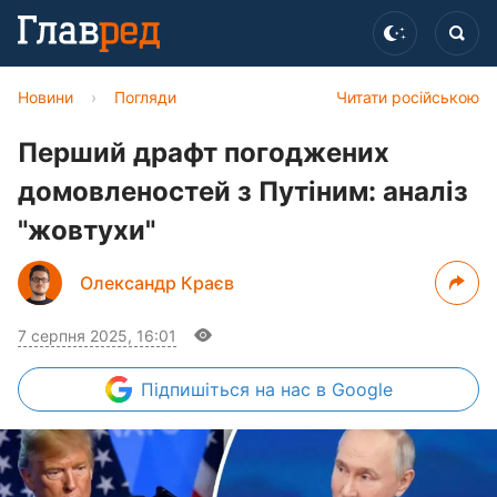
Новини
›
Погляди
Читати російською
Перший драфт погоджених
домовленостей з Путіним: аналіз
"жовтухи"
Олександр Краєв
7 серпня 2025, 16:01
Підпишіться
на нас в Google