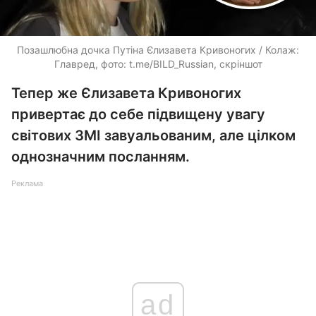
Позашлюбна дочка Путіна Єлизавета Кривоногих / Колаж:
Главред, фото: t.me/BILD_Russian, скріншот
Тепер же Єлизавета Кривоногих
привертає до себе підвищену увагу
світових ЗМІ завуальованим, але цілком
однозначним посланням.
Реклама
ad