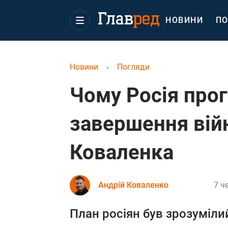
НОВИНИ
ПО
Новини
›
Погляди
Чому Росія про
завершення вій
Коваленка
Андрій Коваленко
7 ч
План росіян був зрозумілий