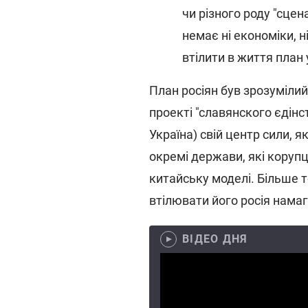
чи різного роду "сцен
немає ні економіки, ні
втілити в життя план у
План росіян був зрозумілий 
проекті "славянского єдінс
Україна) свій центр сили, 
окремі держави, які корупц
китайську моделі. Більше то
втілювати його росія намаг
ВІДЕО ДНЯ