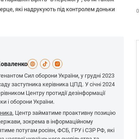
серце, які надрукують під контролем доньки
0
Коваленко
енантом Сил оборони України, у грудні 2023
аду заступника керівника ЦПД. У січні 2024
рівником Центру протидії дезінформації
ки і оборони України.
ьника
, Центр займатиме проактивну позицію
 держави, зокрема в інформаційному
тиме потугам росіян, ФСБ, ГРУ і СЗР РФ, які
 настрої українського суспільства та