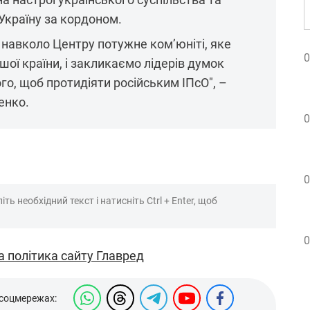
країну за кордоном.
навколо Центру потужне ком’юніті, яке
0
шої країни, і закликаємо лідерів думок
о, щоб протидіяти російським ІПсО", –
енко.
0
0
ть необхідний текст і натисніть Ctrl + Enter, щоб
0
а політика сайту Главред
 соцмережах: