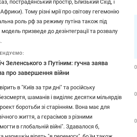
аз, пострадянський простір, Близький Схід, і
фрики). Тому різні мрії про світову гегемонію
альна роль рф за режиму путіна також під
 модель призведе до дезінтеграції та розвалу
.
ЕНДУЄМО:
іч Зеленського з Путіним: гучна заява
0
а про завершення війни
вірить в "Київ за три дні" та російську
0
безсмертя, шаманів і виділяє десятки мільярдів
проект боротьби зі старінням. Вона має для
вічного життя, а гєрасімов з різними
0
огти в глобальній війні". Здавалося б,
а наришкін вірять "в перемогу", бо їм також