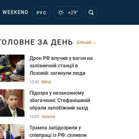
WEEKEND
+29°
РУС
ГОЛОВНЕ ЗА ДЕНЬ
Більше
Дрон РФ влучив у вагон на
залізничній станції в
Лозовій: загинули люди
10:42
Війна
Підозра у незаконному
збагаченні: Стефанішиній
обрали запобіжний захід
10:05
Україна
Трампа запідозрили у
співпраці із РФ: спливли