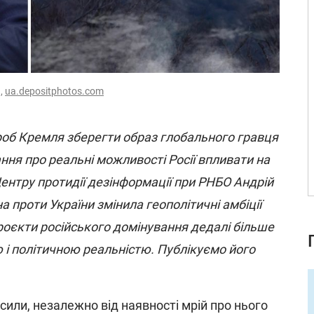
u,
ua.depositphotos.com
проб Кремля зберегти образ глобального гравця
ння про реальні можливості Росії впливати на
Центру протидії дезінформації при РНБО Андрій
а проти України змінила геополітичні амбіції
роєкти російського домінування дедалі більше
 і політичною реальністю. Публікуємо його
сили, незалежно від наявності мрій про нього