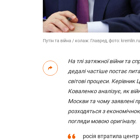
Путін та війна / колаж: Главред, фото: kremlin.r
На тлі затяжної війни та с
дедалі частіше постає пита
світові процеси. Керівник 
Коваленко аналізує, як війн
Москви та чому заявлені п
розходяться з економічною
погляди мовою оригіналу.
росія втратила центр 