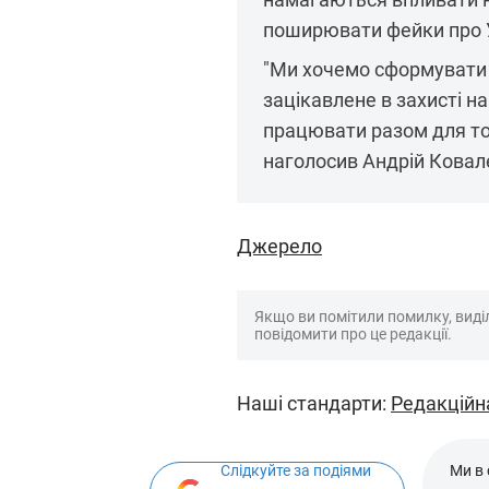
поширювати фейки про У
"Ми хочемо сформувати 
зацікавлене в захисті на
працювати разом для тог
наголосив Андрій Ковал
Джерело
Якщо ви помітили помилку, виділі
повідомити про це редакції.
Наші стандарти:
Редакційн
Слідкуйте за подіями
Ми в