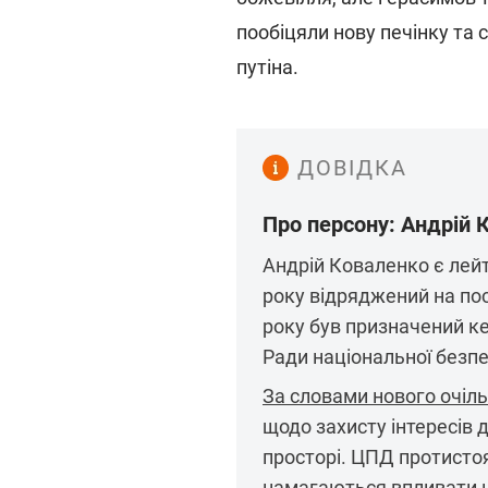
пообіцяли нову печінку та 
путіна.
ДОВІДКА
Про персону: Андрій 
Андрій Коваленко є лейт
року відряджений на пос
року був призначений ке
Ради національної безпе
За словами нового очіл
щодо захисту інтересів
просторі. ЦПД протистоя
намагаються впливати на