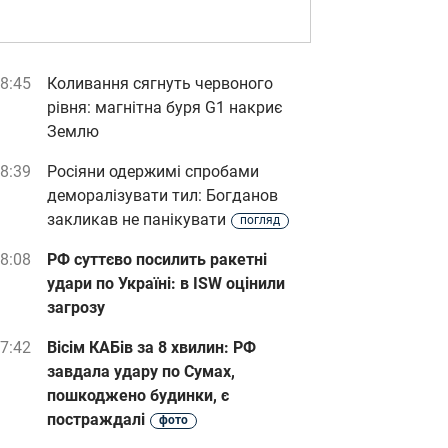
8:45
Коливання сягнуть червоного
рівня: магнітна буря G1 накриє
Землю
8:39
Росіяни одержимі спробами
деморалізувати тил: Богданов
закликав не панікувати
погляд
8:08
РФ суттєво посилить ракетні
удари по Україні: в ISW оцінили
загрозу
7:42
Вісім КАБів за 8 хвилин: РФ
завдала удару по Сумах,
пошкоджено будинки, є
постраждалі
фото