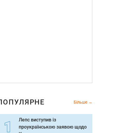
ПОПУЛЯРНЕ
Більше
Лепс виступив із
проукраїнською заявою щодо