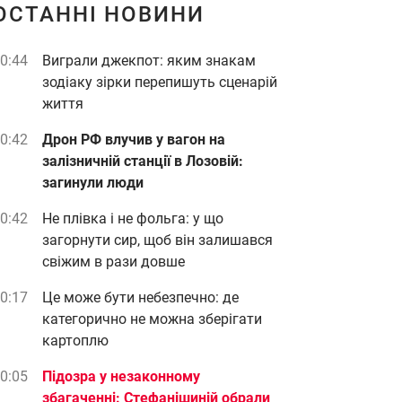
ОСТАННІ НОВИНИ
0:44
Виграли джекпот: яким знакам
зодіаку зірки перепишуть сценарій
життя
0:42
Дрон РФ влучив у вагон на
залізничній станції в Лозовій:
загинули люди
0:42
Не плівка і не фольга: у що
загорнути сир, щоб він залишався
свіжим в рази довше
0:17
Це може бути небезпечно: де
категорично не можна зберігати
картоплю
0:05
Підозра у незаконному
збагаченні: Стефанішиній обрали