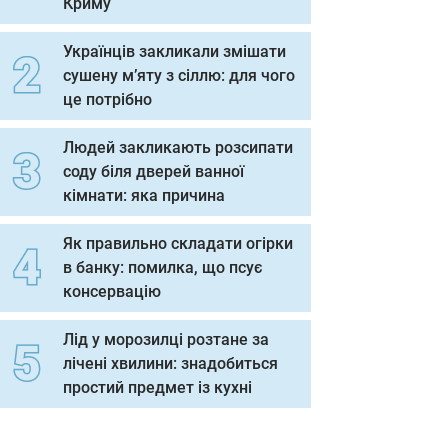
Криму
Українців закликали змішати
сушену м’яту з сіллю: для чого
це потрібно
Людей закликають розсипати
соду біля дверей ванної
кімнати: яка причина
Як правильно складати огірки
в банку: помилка, що псує
консервацію
Лід у морозилці розтане за
лічені хвилини: знадобиться
простий предмет із кухні