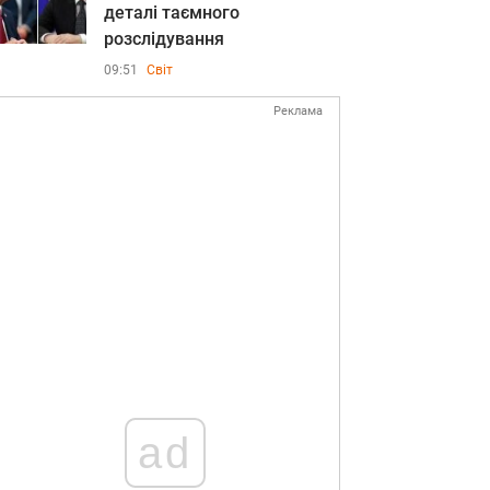
деталі таємного
розслідування
09:51
Світ
Реклама
ad