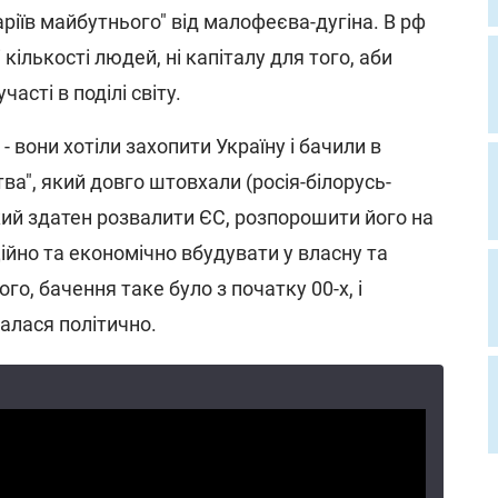
аріїв майбутнього" від малофеєва-дугіна. В рф
 кількості людей, ні капіталу для того, аби
часті в поділі світу.
- вони хотіли захопити Україну і бачили в
тва", який довго штовхали (росія-білорусь-
який здатен розвалити ЄС, розпорошити його на
ійно та економічно вбудувати у власну та
го, бачення таке було з початку 00-х, і
алася політично.