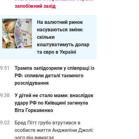
запобіжний захід
На валютний ринок
насуваються зміни:
скільки
коштуватимуть долар
та євро в Україні
9:51
Трампа запідозрили у співпраці із
РФ: спливли деталі таємного
розслідування
9:38
У дітей не стало мами: внаслідок
удару РФ по Київщині загинула
Віта Горкавенко
9:02
Бред Пітт грубо втрутився в
особисте життя Анджеліни Джолі:
чого він вимагає