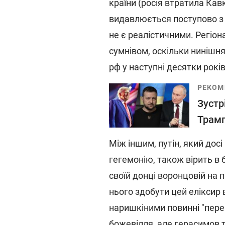
країни (росія втратила Кавк
видавлюється поступово з А
не є реалістичними. Регіон
сумнівом, оскільки нинішня
рф у наступні десятки років
РЕКОМ
Зустр
Трамп
Між іншим, путін, який досі 
гегемонію, також вірить в 
своїй донці воронцовій на 
нього здобути цей еліксир 
наришкіними повинні "перем
божевілля, але герасимов т