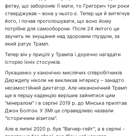
фетву, що забороняє її мати, то Григорич три роки
стверджував – вона у нього є. Тепер ще й витягнув
його, і почав проголошувати, що воно йому
потрібне для самооборони. Після 24 лютого це
звучить як знущання над здоровим глуздом, за
який ратує Трамп.
Тепер він у прицілі у Трампа і доречно нагадати
історію їхніх стосунків.
Лукашенко у канонічно мислячих співробітників
Держдепу ніколи не викликав інтересу – занадто
несамостійний диктатор. Але неканонічний Трамп
ще в першу каденцію вирішив зайнятися цим
"мінералом" і в серпні 2019 р. до Мінська прилітав
Джон Болтон. У ЗМІ це справедливо назвали
"історичним візитом".
Але в липні 2020 р. був "Вагнер-гейт", а в серпні -