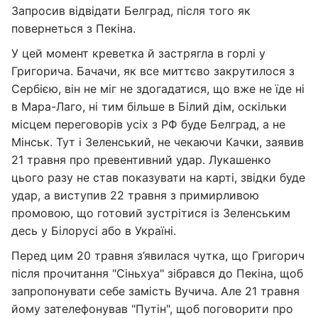
Запросив відвідати Белград, після того як
повернеться з Пекіна.
У цей момент креветка й застрягла в горлі у
Григорича. Бачачи, як все миттєво закрутилося з
Сербією, він не міг не здогадатися, що вже не їде ні
в Мара-Лаго, ні тим більше в Білий дім, оскільки
місцем переговорів усіх з РФ буде Белград, а не
Мінськ. Тут і Зеленський, не чекаючи Качки, заявив
21 травня про превентивний удар. Лукашенко
цього разу не став показувати на карті, звідки буде
удар, а виступив 22 травня з примирливою
промовою, що готовий зустрітися із Зеленським
десь у Білорусі або в Україні.
Перед цим 20 травня з’явилася чутка, що Григорич
після прочитання "Сіньхуа" зібрався до Пекіна, щоб
запропонувати себе замість Вучича. Але 21 травня
йому зателефонував "Путін", щоб поговорити про