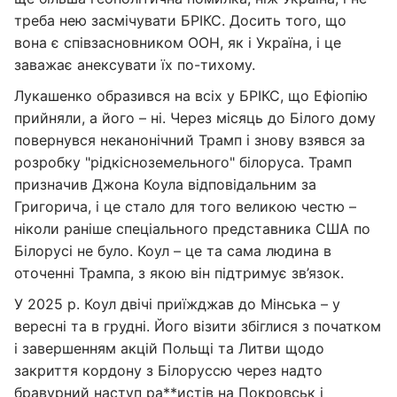
треба нею засмічувати БРІКС. Досить того, що
вона є співзасновником ООН, як і Україна, і це
заважає анексувати їх по-тихому.
Лукашенко образився на всіх у БРІКС, що Ефіопію
прийняли, а його – ні. Через місяць до Білого дому
повернувся неканонічний Трамп і знову взявся за
розробку "рідкісноземельного" білоруса. Трамп
призначив Джона Коула відповідальним за
Григорича, і це стало для того великою честю –
ніколи раніше спеціального представника США по
Білорусі не було. Коул – це та сама людина в
оточенні Трампа, з якою він підтримує зв’язок.
У 2025 р. Коул двічі приїжджав до Мінська – у
вересні та в грудні. Його візити збіглися з початком
і завершенням акцій Польщі та Литви щодо
закриття кордону з Білоруссю через надто
бравурний наступ ра**истів на Покровськ і