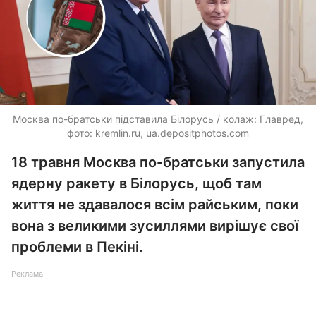
Москва по-братськи підставила Білорусь / колаж: Главред,
фото: kremlin.ru,
ua.depositphotos.com
18 травня Москва по-братськи запустила
ядерну ракету в Білорусь, щоб там
життя не здавалося всім райським, поки
вона з великими зусиллями вирішує свої
проблеми в Пекіні.
Реклама