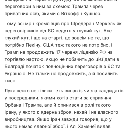
переговори з ним за схемою Трампа через
приватних осіб, якими є Віткофф і Кушнер.
Тому всі мрії кремлівців про Шредера і Меркель як
переговірників від ЄС ведуть у глухий кут. Але
глухий кут, і ще на старті, це зовсім не те, що
потрібно Пекіну. США теж такого не потрібно, і
Трамп не продовжить 17 червня ліцензію РФ на
торгівлю нафтою, якщо не побачить до цієї дати в
Белграді початок повноцінних переговорів з ЄС та
Україною. Не тільки не продовжить, а й посилить
тиск.
Лукашенко не тільки геть випав із числа кандидатів
у посередники, якими хотів стати за сприяння
Орбана і Трампа, але й опинився в ролі такого
Ірану, у якого є ядерна зброя, нехай і не власного
виробництва. Якщо Іран завжди говорив, що у
нього немає ядерної зброї, і Алі Хаменеї видав