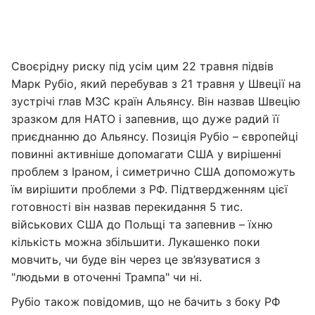
Своєрідну риску під усім цим 22 травня підвів
Марк Рубіо, який перебував з 21 травня у Швеції на
зустрічі глав МЗС країн Альянсу. Він назвав Швецію
зразком для НАТО і запевнив, що дуже радий її
приєднанню до Альянсу. Позиція Рубіо – європейці
повинні активніше допомагати США у вирішенні
проблем з Іраном, і симетрично США допоможуть
їм вирішити проблеми з РФ. Підтвердженням цієї
готовності він назвав перекидання 5 тис.
військових США до Польщі та запевнив – їхню
кількість можна збільшити. Лукашенко поки
мовчить, чи буде він через це зв’язуватися з
"людьми в оточенні Трампа" чи ні.
Рубіо також повідомив, що не бачить з боку РФ