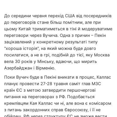
До середини червня перехід США від посередників
до переговорів стане більш помітним, але при
цьому Китай триматиметься в тіні й модеруватиме
переговори через Вучича. Одна з причин – Пекін
зацікавлений у конкретному результаті типу
"хороша історія", на який можна буде довго
посилатися, а не в грі, подібній до тієї, яку Москва
вела 30 років у Мінську, вдаючи, що мирить
Азербайджан і Вірменію.
Поки Вучич буде в Пекіні вникати в процес, Каллас
планує провести 27-28 травня саміт глав МЗС
країн ЄС з метою затвердити першочергові
питання на переговорах з РФ. Подобається
кремлівцям Кая Каллас чи ні, але вона є комісаром
з питань закордонних справ Євросоюзу, і її не
обійдеш. РФ через структуру ЄС не зможе вести