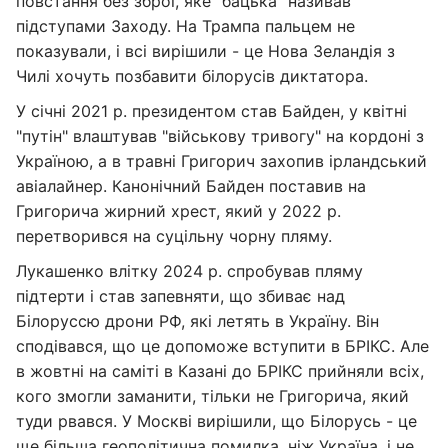
повстання без зброї, яке "бацька" називав
підступами Заходу. На Трампа пальцем не
показували, і всі вирішили - це Нова Зеландія з
Чилі хочуть позбавити білорусів диктатора.
У січні 2021 р. президентом став Байден, у квітні
"путін" влаштував "військову тривогу" на кордоні з
Україною, а в травні Григорич захопив ірландський
авіалайнер. Канонічний Байден поставив на
Григорича жирний хрест, який у 2022 р.
перетворився на суцільну чорну пляму.
Лукашенко влітку 2024 р. спробував пляму
підтерти і став запевняти, що збиває над
Білоруссю дрони РФ, які летять в Україну. Він
сподівався, що це допоможе вступити в БРІКС. Але
в жовтні на саміті в Казані до БРІКС прийняли всіх,
кого змогли заманити, тільки не Григорича, який
туди рвався. У Москві вирішили, що Білорусь - це
ще більша геополітична помилка, ніж Україна, і не