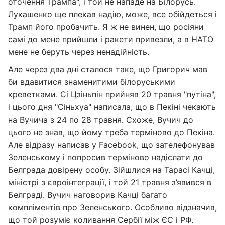
оточення Трампа", і той не нападе на Білорусь.
Лукашенко ще плекав надію, може, все обійдеться і
Трамп його пробачить. Я ж не винен, що росіяни
самі до мене прийшли і ракети привезли, а в НАТО
мене не беруть через ненадійність.
Але через два дні сталося таке, що Григорич мав
би вдавитися знаменитими білоруськими
креветками. Сі Цзіньпін прийняв 20 травня "путіна",
і цього дня "Сіньхуа" написала, що в Пекіні чекають
на Вучича з 24 по 28 травня. Схоже, Вучич до
цього не знав, що йому треба терміново до Пекіна.
Але відразу написав у Facebook, що зателефонував
Зеленському і попросив терміново надіслати до
Белграда довірену особу. Зійшлися на Тарасі Качці,
міністрі з євроінтеграції, і той 21 травня з’явився в
Белграді. Вучич наговорив Качці багато
компліментів про Зеленського. Особливо відзначив,
що той розуміє коливання Сербії між ЄС і РФ.