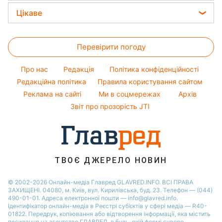
Олена Зеленська
Новини Львова
Прості страви
Цікаве
Ані Лорак
Новини Харкова
Легкі десерти
Головоломки
Кейт Міддлтон
Новини Дніпра
Напої
Перевірити погоду
Тести по картинці
Алла Пугачова
Новини Полтави
Оптичні ілюзії
Максим Галкін
Про нас
Редакція
Політика конфіденційності
Новини Тернополя
Народні прикмети
Настя Каменських
Редакційна політика
Правила користування сайтом
Новини Сум
Реклама на сайті
Ми в соцмережах
Архів
Усе про шоу-бізнес
Віталій Козловський
Новини Житомира
Звіт про прозорість JTI
Потап
Новини Черкаси
Софія Ротару
Новини Одеси
Ольга Сумська
Новини Рівного
ТВОЄ ДЖЕРЕЛО НОВИН
Новини Запоріжжя
© 2002-2026 Онлайн-медіа Главред GLAVRED.INFO. ВСІ ПРАВА
ЗАХИЩЕНІ. 04080, м. Київ, вул. Кирилівська, буд. 23. Телефон — (044)
490-01-01. Адреса електронної пошти — info@glavred.info.
Ідентифікатор онлайн-медіа в Реєстрі суб’єктів у сфері медіа — R40-
01822.
Передрук, копіювання або відтворення інформації, яка містить
посилання на агентство ГЛАВРЕД, в будь-якій формi суворо