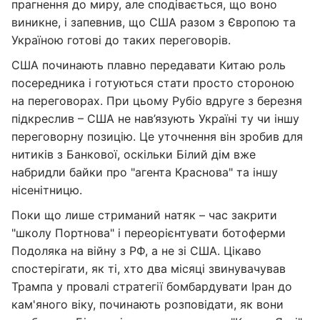
прагнення до миру, але сподівається, що воно
виникне, і запевнив, що США разом з Європою та
Україною готові до таких переговорів.
США починають плавно передавати Китаю роль
посередника і готуються стати просто стороною
на переговорах. При цьому Рубіо вдруге з березня
підкреслив – США не нав’язують Україні ту чи іншу
переговорну позицію. Це уточнення він зробив для
нитиків з Банкової, оскільки Білий дім вже
набридли байки про "агента Краснова" та іншу
нісенітницю.
Поки що лише стриманий натяк – час закрити
"школу Портнова" і переорієнтувати ботоферми
Подоляка на війну з РФ, а не зі США. Цікаво
спостерігати, як ті, хто два місяці звинувачував
Трампа у провалі стратегії бомбардувати Іран до
кам'яного віку, починають розповідати, як вони