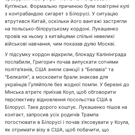
Куп’янськ. Формально причиною були повітряні кулі
з контрабандою сигарет з Білорусі. У ситуацію
втрутився Китай, оскільки його вантажі застрягли
на польсько-білоруському кордоні. Лукашенко
провів на ньому з китайцями спільні невеликі
військові навчання, чим показав дулю Москві.
У підсумку кордон відкрили, блокаду Калінінграда
послабили, Григорич почав випускати сотнями
політв’язнів, США зняли санкції з "Белавіа" та
"Белкалія", а московити брали знакове для
українців Гуляйполе без жодної помпи. У березні до
Мінська втретє приїхав Коул, щоб обговорити
перспективу відновлення посольства США в
Білорусі. Таке дорого коштує. Лукашенко пішов на
контакт, запросив усіх родичів Трампа
погостювати в Білорусі і почав з’ясовувати у Коула,
як отримати візу в США, щоб побачити, що