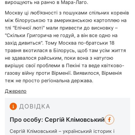
вирощують на ранчо в Мара-Лаго.
Москву ці люб’язності з пошуками спільних коренів
між білоруською та американською картоплею на
тлі "Епічної люті" мали привести до висновку –
"Скільки Григорича не годуй, а він все одно на
захід дивиться". Тому Москва по-братськи 18
травня вкотилася в Білорусь, щоб там усім життя
не здавалося райським, поки вона з натугою
вирішує свої проблеми в Пекіні та веде квітково-
газову війну проти Вірменії. Виявилося, Вірменія
теж не просто регіональна держава.
Джерело
ДОВІДКА
Про особу: Сергій Клімовський
Сергій Клімовський – український історик і