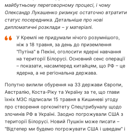
майбутньому переговорному процесі, і чому
Олександр Лукашенко ризикує остаточно втратити
статус посередника. Детальніше про нові
дипломатичні розклади – у матеріалі.
У Кремлі не придумали нічого розумнішого,
ніж з 18 травня, за день до приземлення
"Путіна" в Пекіні, оголосити ядерні навчання
на території Білорусі. Основний сенс операції
– показати, насамперед китайцям, що РФ – це
ядерна, а не регіональна держава.
Попутно вилили обурення на 33 держави Європи,
Австралію, Коста-Ріку та Україну за те, що глави
їхніх МЗС підписали 15 травня в Кишиневі угоду
про створення оргкомітету Спецтрибуналу щодо
злочинів РФ в Україні. Заодно погрожували США з
території Білорусі. Новий Пушкін може писати –
"Відтепер ми будемо погрожувати США і шведам" і