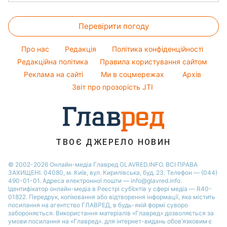
Салати
Прання
Ольга Сумська
Новини Львова
Ціни на продукти
Народні прикмети
Прості страви
Філіп Кіркоров
Перевірити погоду
Грошова допомога
Усе про шоу-бізнес
Легкі десерти
Олена Зеленська
Тарифи
Про нас
Редакція
Політика конфіденційності
Напої
Ані Лорак
Курс валют
Редакційна політика
Правила користування сайтом
Святкове меню
Реклама на сайті
Ми в соцмережах
Архів
Звіт про прозорість JTI
ТВОЄ ДЖЕРЕЛО НОВИН
© 2002-2026 Онлайн-медіа Главред GLAVRED.INFO. ВСІ ПРАВА
ЗАХИЩЕНІ. 04080, м. Київ, вул. Кирилівська, буд. 23. Телефон — (044)
490-01-01. Адреса електронної пошти — info@glavred.info.
Ідентифікатор онлайн-медіа в Реєстрі суб’єктів у сфері медіа — R40-
01822.
Передрук, копіювання або відтворення інформації, яка містить
посилання на агентство ГЛАВРЕД, в будь-якій формi суворо
забороняється. Використання матеріалів «Главред» дозволяється за
умови посилання на «Главред». для інтернет-видань обов’язковим є