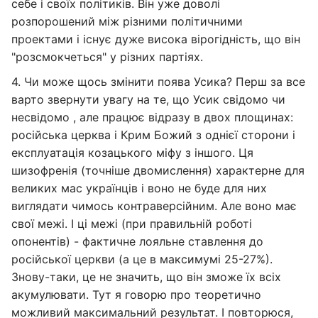
себе і своїх політиків. Він уже доволі
розпорошений між різними політичними
проектами і існує дуже висока вірогідність, що він
"розсмокчеться" у різних партіях.
4. Чи може щось змінити поява Усика? Перш за все
варто звернути увагу на те, що Усик свідомо чи
несвідомо , але працює відразу в двох площинах:
російська церква і Крим Божий з однієї сторони і
експлуатація козацького міфу з іншого. Ця
шизофренія (точніше двомислення) характерне для
великих мас українців і воно не буде для них
виглядати чимось контраверсійним. Але воно має
свої межі. І ці межі (при правильній роботі
опонентів) - фактичне лояльне ставлення до
російської церкви (а це в максимумі 25-27%).
Знову-таки, це не значить, що він зможе їх всіх
акумулювати. Тут я говорю про теоретично
можливий максимальний результат. І повторюся,