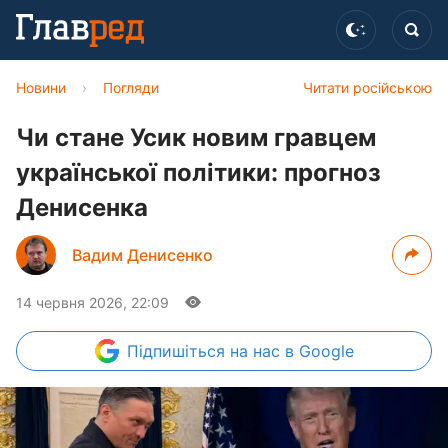
Новини
›
Погляди
Читати російською
Чи стане Усик новим гравцем
української політики: прогноз
Денисенка
Вадим Денисенко
14 червня 2026, 22:09
Підпишіться
на нас в Google