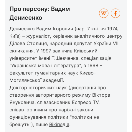
Про персону: Вадим
Денисенко
Денисенко Вадим Ігорович (нар. 7 квітня 1974,
Київ) – журналіст, керівник аналітичного центру
Ділова Столиця, народний депутат України VIII
скликання. У 1997 закінчив Київський
університет імені Т.Шевченка, спеціалізація
"Українська мова і література", в 1998 –
факультет гуманітарних наук Києво-
Могилянської академії.
Доктор історичних наук (дисертація про
створення авторитарного режиму Віктора
Януковича, співзасновник Еспресо TV,
співавтор книги про наріжні закони
функціонування політики "політики не
брешуть"), пише
Вікіпедія
.