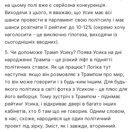
на цьому полі вже є серйозна конкуренція.
Виходячи з цього, я вважаю, що Усик має всі
шанси провести в парламент свою політсилу і має
шанси розігнати її рейтинг до 10-12% (окремо хочу
наголосити - це виключно гіпотеза, виходячи із
сьогоднішніх вводних).
5. Чи допоможе Трамп Усику? Поява Усика на дні
народженні Трампа - це різкий ліфт в піднятті
політичних ставок. Як це працює? Логіка тут
наступна: якщо він розмовляє з Трампом про мир,
то він може говорити і з будь-ким іншим. Для будь-
якого політика в світі фотка з Усиком - це плюс для
його виборця. Тому зустріч з Трампом - піднімає
рейтинг Усика, і відкриває двері в багато інших
кабінетів, хто б там що не говорив. Одним словом,
в нас, схоже, народився ще один політичний
проект під зірку. Зміст, як і завжди, вторинний.