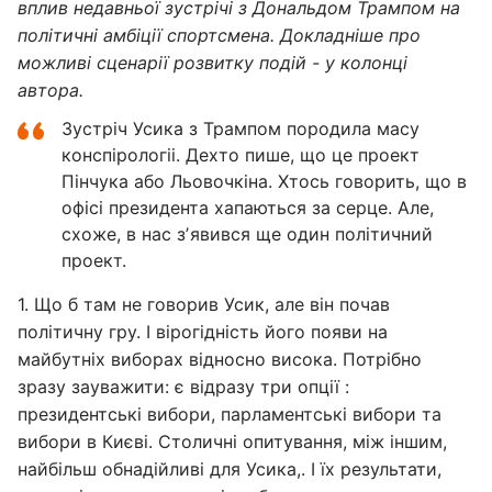
вплив недавньої зустрічі з Дональдом Трампом на
політичні амбіції спортсмена. Докладніше про
можливі сценарії розвитку подій - у колонці
автора.
Зустріч Усика з Трампом породила масу
конспірологіі. Дехто пише, що це проект
Пінчука або Льовочкіна. Хтось говорить, що в
офісі президента хапаються за серце. Але,
схоже, в нас зʼявився ще один політичний
проект.
1. Що б там не говорив Усик, але він почав
політичну гру. І вірогідність його появи на
майбутніх виборах відносно висока. Потрібно
зразу зауважити: є відразу три опції :
президентські вибори, парламентські вибори та
вибори в Києві. Столичні опитування, між іншим,
найбільш обнадійливі для Усика,. І їх результати,