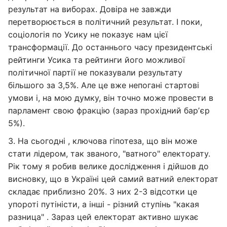
результат на виборах. Довіра не завжди
перетворюється в політичний результат. І поки,
соціологія по Усику не показує нам цієї
трансформації. До останнього часу президентські
рейтинги Усика та рейтинги його можливої
політичної партії не показували результату
більшого за 3,5%. Але це вже непогані стартові
умови і, на мою думку, він точно може провести в
парламент свою фракцію (зараз прохідний барʼєр
5%).
3. На сьогодні , ключова гіпотеза, що він може
стати лідером, так званого, "ватного" електорату.
Рік тому я робив велике дослідження і дійшов до
висновку, що в Україні цей самий ватний електорат
складає приблизно 20%. З них 2-3 відсотки це
упороті путіністи, а інші - різний ступінь "какая
разница" . Зараз цей електорат активно шукає