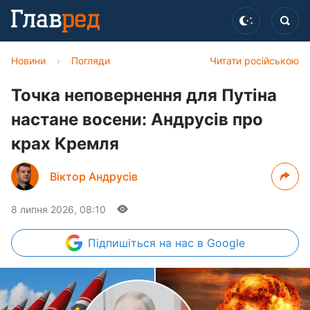
Новини
›
Погляди
Читати російською
Точка неповернення для Путіна
настане восени: Андрусів про
крах Кремля
Віктор Андрусів
8 липня 2026, 08:10
Підпишіться
на нас в Google