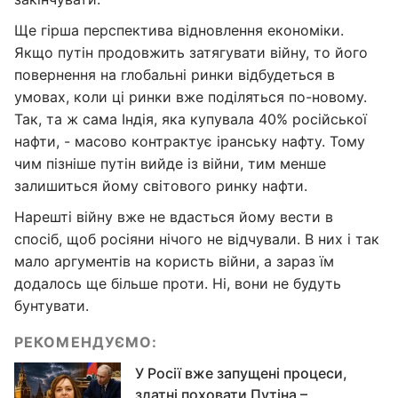
Ще гірша перспектива відновлення економіки.
Якщо путін продовжить затягувати війну, то його
повернення на глобальні ринки відбудеться в
умовах, коли ці ринки вже поділяться по-новому.
Так, та ж сама Індія, яка купувала 40% російської
нафти, - масово контрактує іранську нафту. Тому
чим пізніше путін вийде із війни, тим менше
залишиться йому світового ринку нафти.
Нарешті війну вже не вдасться йому вести в
спосіб, щоб росіяни нічого не відчували. В них і так
мало аргументів на користь війни, а зараз їм
додалось ще більше проти. Ні, вони не будуть
бунтувати.
РЕКОМЕНДУЄМО:
У Росії вже запущені процеси,
здатні поховати Путіна –