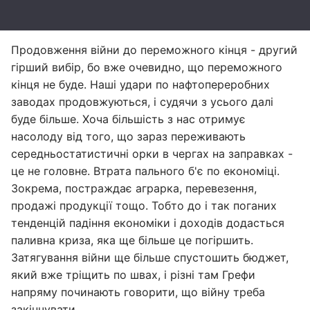
Продовження війни до переможного кінця - другий
гірший вибір, бо вже очевидно, що переможного
кінця не буде. Наші удари по нафтопереробних
заводах продовжуються, і судячи з усього далі
буде більше. Хоча більшість з нас отримує
насолоду від того, що зараз переживають
середньостатистичні орки в чергах на заправках -
це не головне. Втрата пального б'є по економіці.
Зокрема, постраждає аграрка, перевезення,
продажі продукції тощо. Тобто до і так поганих
тенденцій падіння економіки і доходів додасться
паливна криза, яка ще більше це погіршить.
Затягування війни ще більше спустошить бюджет,
який вже тріщить по швах, і різні там Грефи
напряму починають говорити, що війну треба
закінчувати.