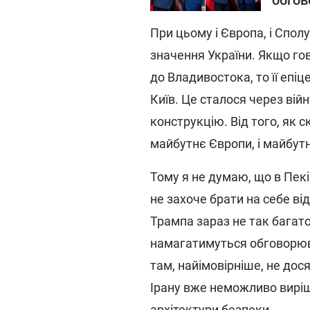
обгов
При цьому і Європа, і Спо
значення України. Якщо гов
до Владивостока, то її епіц
Київ. Це сталося через вій
конструкцію. Від того, як 
майбутнє Європи, і майбутн
Тому я не думаю, що в Пекі
не захоче брати на себе від
Трампа зараз не так багато
намагатимуться обговорюва
там, найімовірніше, не дос
Ірану вже неможливо виріш
архітектури безпеки.