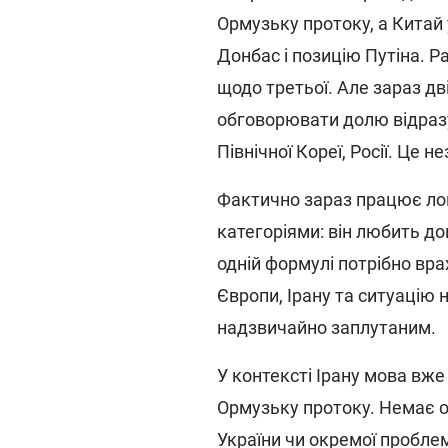
Ормузьку протоку, а Китай
Донбас і позицію Путіна. Р
щодо третьої. Але зараз д
обговорювати долю відразу к
Північної Кореї, Росії. Це 
Фактично зараз працює лог
категоріями: він любить д
одній формулі потрібно вра
Європи, Ірану та ситуацію 
надзвичайно заплутаним.
У контексті Ірану мова вж
Ормузьку протоку. Немає о
України чи окремої проблем