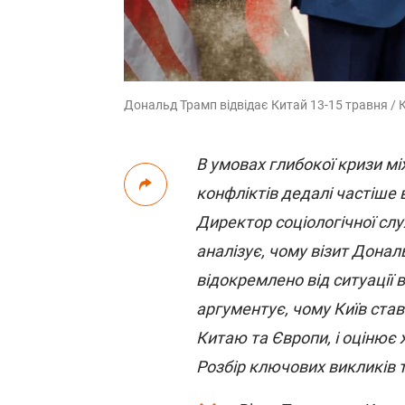
Дональд Трамп відвідає Китай 13-15 травня / 
В умовах глибокої кризи м
конфліктів дедалі частіше
Директор соціологічної сл
аналізує, чому візит Дона
відокремлено від ситуації в
аргументує, чому Київ ста
Китаю та Європи, і оцінює 
Розбір ключових викликів т