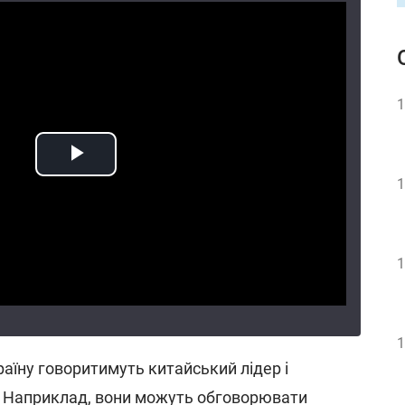
1
1
1
1
аїну говоритимуть китайський лідер і
 Наприклад, вони можуть обговорювати