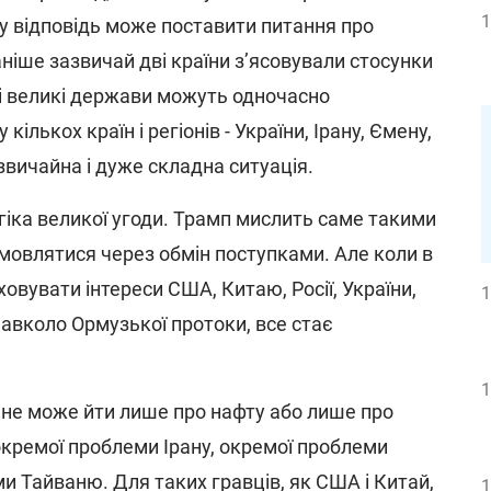
1
 у відповідь може поставити питання про
аніше зазвичай дві країни з’ясовували стосунки
ві великі держави можуть одночасно
ількох країн і регіонів - України, Ірану, Ємену,
незвичайна і дуже складна ситуація.
іка великої угоди. Трамп мислить саме такими
омовлятися через обмін поступками. Але коли в
ховувати інтереси США, Китаю, Росії, України,
1
навколо Ормузької протоки, все стає
1
е не може йти лише про нафту або лише про
кремої проблеми Ірану, окремої проблеми
и Тайваню. Для таких гравців, як США і Китай,
1