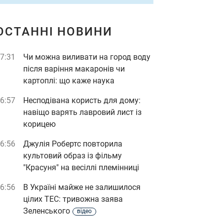
ОСТАННІ НОВИНИ
7:31
Чи можна виливати на город воду
після варіння макаронів чи
картоплі: що каже наука
6:57
Несподівана користь для дому:
навіщо варять лавровий лист із
корицею
6:56
Джулія Робертс повторила
культовий образ із фільму
"Красуня" на весіллі племінниці
6:56
В Україні майже не залишилося
цілих ТЕС: тривожна заява
Зеленського
відео