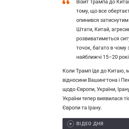
Візит Трампа до Кита
тому, що все обертаєт
опинився затиснутим 
Штати, Китай, агресив
розвиватиметься ситуа
точок, багато в чому
найближчі 15–20 рокі
Коли Трамп їде до Китаю, 
відносини Вашингтона і Пе
щодо Європи, України, Іран
України тепер виявилася ті
Європи та Ірану.
ВІДЕО ДНЯ