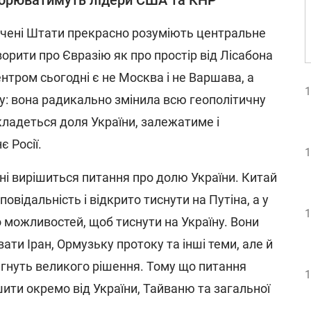
орюватимуть лідери США та КНР
лучені Штати прекрасно розуміють центральне
орити про Євразію як про простір від Лісабона
ентром сьогодні є не Москва і не Варшава, а
1
ну: вона радикально змінила всю геополітичну
складеться доля України, залежатиме і
є Росії.
1
ні вирішиться питання про долю України. Китай
повідальність і відкрито тиснути на Путіна, а у
1
 можливостей, щоб тиснути на Україну. Вони
ти Іран, Ормузьку протоку та інші теми, але й
ягнуть великого рішення. Тому що питання
1
ити окремо від України, Тайваню та загальної