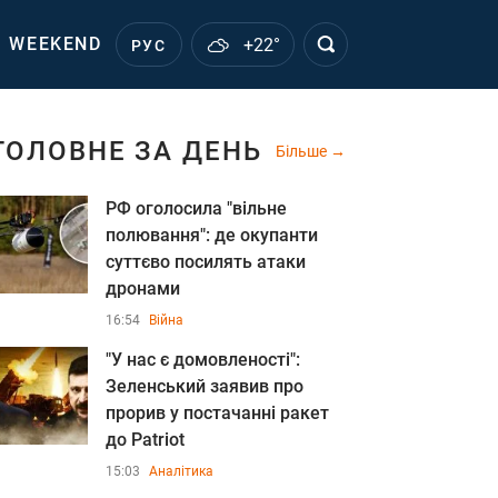
WEEKEND
+22°
РУС
ГОЛОВНЕ ЗА ДЕНЬ
Більше
РФ оголосила "вільне
полювання": де окупанти
суттєво посилять атаки
дронами
16:54
Війна
"У нас є домовленості":
Зеленський заявив про
прорив у постачанні ракет
до Patriot
15:03
Аналітика