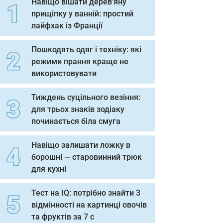
Навіщо вішати дерев'яну
прищіпку у ванній: простий
лайфхак із Франції
Пошкодять одяг і техніку: які
режими прання краще не
використовувати
Тиждень суцільного везіння:
для трьох знаків зодіаку
починається біла смуга
Навіщо залишати ложку в
борошні — старовинний трюк
для кухні
Тест на IQ: потрібно знайти 3
відмінності на картинці овочів
та фруктів за 7 с