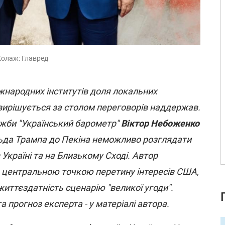
Колаж: Главред
іжнародних інститутів доля локальних
 вирішується за столом переговорів наддержав.
ужби "Український барометр"
Віктор Небоженко
льда Трампа до Пекіна неможливо розглядати
 Україні та на Близькому Сході. Автор
в центральною точкою перетину інтересів США,
життєздатність сценарію "великої угоди".
а прогноз експерта - у матеріалі автора.