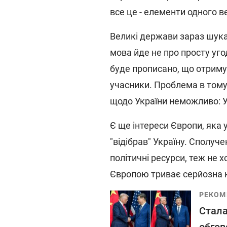
все це - елементи одного в
Великі держави зараз шука
мова йде не про просту уг
буде прописано, що отримує 
учасники. Проблема в тому
щодо України неможливо: У
Є ще інтереси Європи, яка 
"відібрав" Україну. Сполуч
політичні ресурси, теж не 
Європою триває серйозна к
РЕКОМ
Стала