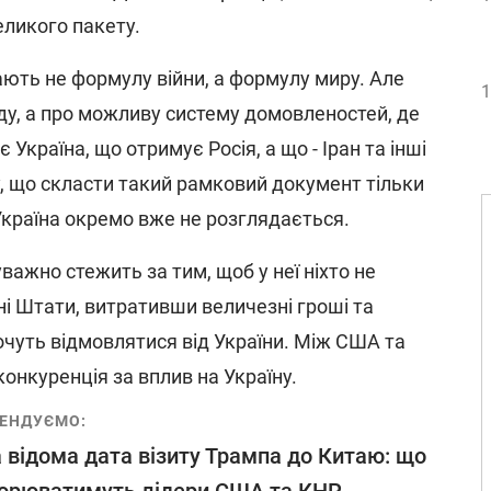
еликого пакету.
ють не формулу війни, а формулу миру. Але
1
оду, а про можливу систему домовленостей, де
Україна, що отримує Росія, а що - Іран та інші
, що скласти такий рамковий документ тільки
країна окремо вже не розглядається.
уважно стежить за тим, щоб у неї ніхто не
ені Штати, витративши величезні гроші та
хочуть відмовлятися від України. Між США та
онкуренція за вплив на Україну.
ЕНДУЄМО:
 відома дата візиту Трампа до Китаю: що