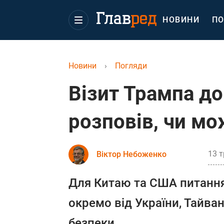
НОВИНИ
ПО
Новини
›
Погляди
Візит Трампа д
розповів, чи мо
13 т
Віктор Небоженко
Для Китаю та США питанн
окремо від України, Тайван
безпеки.