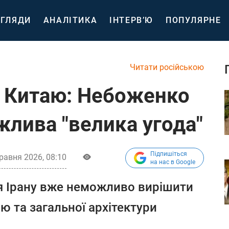
ГЛЯДИ
АНАЛІТИКА
ІНТЕРВ’Ю
ПОПУЛЯРНЕ
Читати російською
о Китаю: Небоженко
жлива "велика угода"
Підпишіться
равня 2026, 08:10
на нас в Google
я Ірану вже неможливо вирішити
ю та загальної архітектури