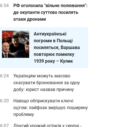
6:54
РФ оголосила "вільне полювання":
де окупанти суттєво посилять
атаки дронами
Антиукраїнські
погроми в Польщі
посиляться, Варшава
повторює помилку
1939 року – Кулик
6:24
Українцям можуть масово
скасувати бронювання за одну
добу: юрист назвав причину
6:20
Навіщо обприскувати ключі
оцтом: лайфхак вирішує поширену
проблему
6:07
Другий урожай огірків у серпні -