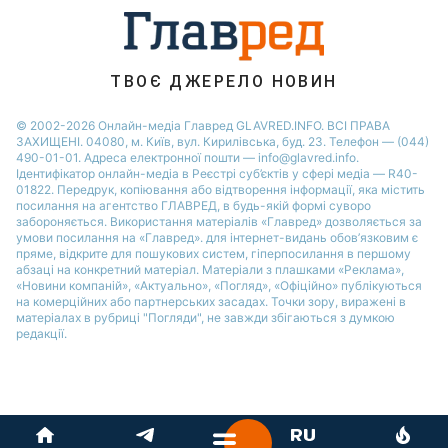
ТВОЄ ДЖЕРЕЛО НОВИН
© 2002-2026 Онлайн-медіа Главред GLAVRED.INFO. ВСІ ПРАВА
ЗАХИЩЕНІ. 04080, м. Київ, вул. Кирилівська, буд. 23. Телефон — (044)
490-01-01. Адреса електронної пошти — info@glavred.info.
Ідентифікатор онлайн-медіа в Реєстрі суб’єктів у сфері медіа — R40-
01822.
Передрук, копіювання або відтворення інформації, яка містить
посилання на агентство ГЛАВРЕД, в будь-якій формi суворо
забороняється. Використання матеріалів «Главред» дозволяється за
умови посилання на «Главред». для інтернет-видань обов’язковим є
пряме, відкрите для пошукових систем, гіперпосилання в першому
абзаці на конкретний матеріал. Матеріали з плашками «Реклама»,
«Новини компаній», «Актуально», «Погляд», «Офіційно» публікуються
на комерційних або партнерських засадах. Точки зору, виражені в
матеріалах в рубриці "Погляди", не завжди збігаються з думкою
редакції.