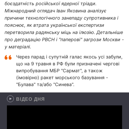
боєздатність російської ядерної тріади.
Міжнародний оглядач Іван Яковина аналізує
причини технологічного занепаду супротивника і
пояснює, як втрата української експертизи
перетворила радянську міць на ілюзію. Детальніше
про деградацію РВСН і "паперові" загрози Москви -
у матеріалі.
Через парад і супутній галас якось усі забули,
що на 9 травня в РФ були призначені чергові
випробування МБР "Сармат", а також
(імовірно) ракет морського базування -
"Булава" та/або "Синева".
ВІДЕО ДНЯ