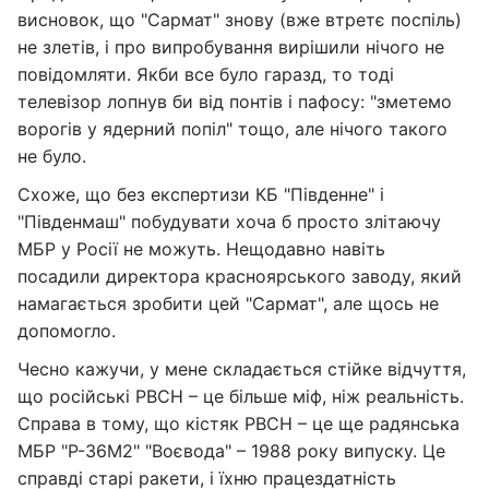
висновок, що "Сармат" знову (вже втретє поспіль)
не злетів, і про випробування вирішили нічого не
повідомляти. Якби все було гаразд, то тоді
телевізор лопнув би від понтів і пафосу: "зметемо
ворогів у ядерний попіл" тощо, але нічого такого
не було.
Схоже, що без експертизи КБ "Південне" і
"Південмаш" побудувати хоча б просто злітаючу
МБР у Росії не можуть. Нещодавно навіть
посадили директора красноярського заводу, який
намагається зробити цей "Сармат", але щось не
допомогло.
Чесно кажучи, у мене складається стійке відчуття,
що російські РВСН – це більше міф, ніж реальність.
Справа в тому, що кістяк РВСН – це ще радянська
МБР "Р-36М2" "Воєвода" – 1988 року випуску. Це
справді старі ракети, і їхню працездатність