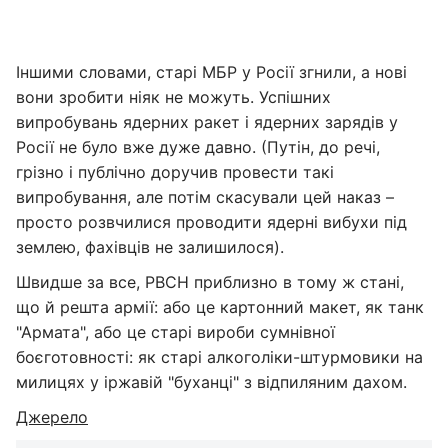
Іншими словами, старі МБР у Росії згнили, а нові
вони зробити ніяк не можуть. Успішних
випробувань ядерних ракет і ядерних зарядів у
Росії не було вже дуже давно. (Путін, до речі,
грізно і публічно доручив провести такі
випробування, але потім скасували цей наказ –
просто розвчилися проводити ядерні вибухи під
землею, фахівців не залишилося).
Швидше за все, РВСН приблизно в тому ж стані,
що й решта армії: або це картонний макет, як танк
"Армата", або це старі вироби сумнівної
боєготовності: як старі алкоголіки-штурмовики на
милицях у іржавій "буханці" з відпиляним дахом.
Джерело