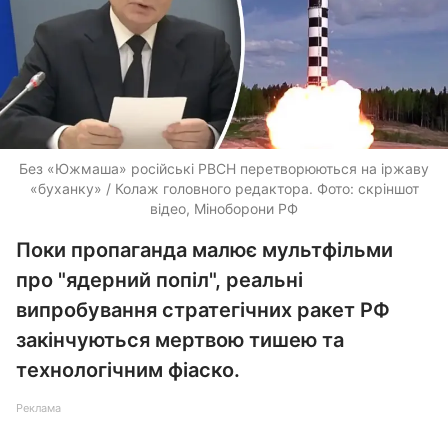
Без «Южмаша» російські РВСН перетворюються на іржаву
«буханку» / Колаж головного редактора. Фото: скріншот
відео, Міноборони РФ
Поки пропаганда малює мультфільми
про "ядерний попіл", реальні
випробування стратегічних ракет РФ
закінчуються мертвою тишею та
технологічним фіаско.
Реклама